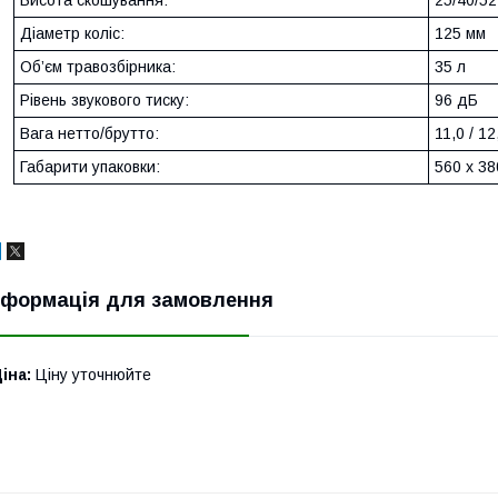
Висота скошування:
25/40/52
Діаметр коліс:
125 мм
Об’єм травозбірника:
35 л
Рівень звукового тиску:
96 дБ
Вага нетто/брутто:
11,0 / 12
Габарити упаковки:
560 х 38
нформація для замовлення
іна:
Ціну уточнюйте