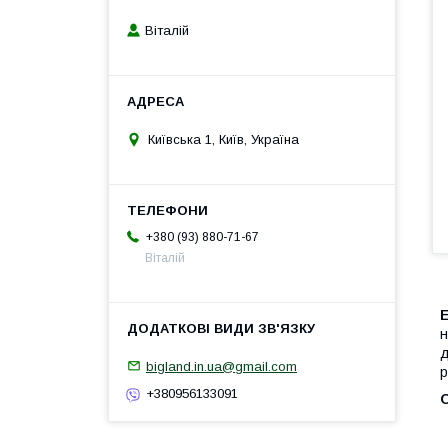
Віталій
Київська 1, Київ, Україна
+380 (93) 880-71-67
Віталій
н
д
bigland.in.ua@gmail.com
р
+380956133091