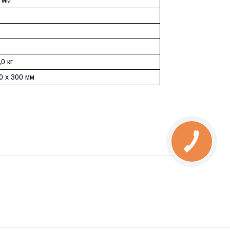
 мм
,0 кг
0 х 300 мм