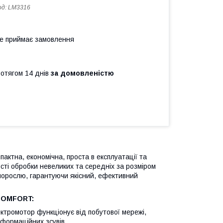
од:
LM3316
не приймає замовлення
ротягом 14 днів
за домовленістю
пактна, економічна, проста в експлуатації та
сті обробки невеликих та середніх за розміром
порослю, гарантуючи якісний, ефективний
 COMFORT:
ктромотор функціонує від побутової мережі,
еформаційних зсувів.