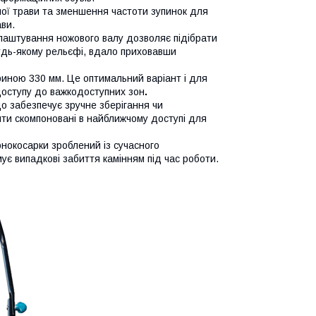
еної трави та зменшення частоти зупинок для
ави.
лаштування ножового валу дозволяє підібрати
удь-якому рельєфі, вдало приховавши
риною 330 мм. Це оптимальний варіант і для
доступу до важкодоступних зон
.
о забезпечує зручне зберігання чи
нти скомпоновані в найближчому доступі для
нокосарки зроблений із сучасного
ує випадкові забиття камінням під час роботи.