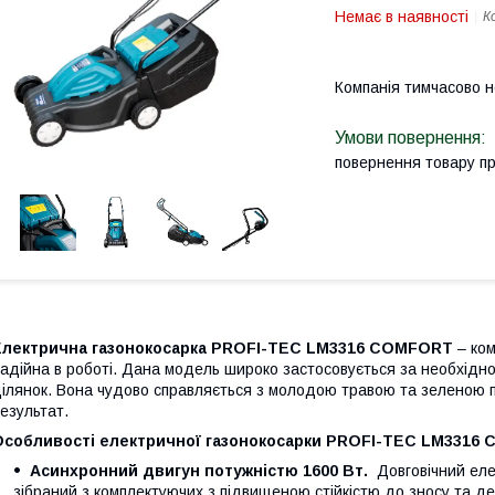
Немає в наявності
К
Компанія тимчасово 
повернення товару п
Електрична газонокосарка PROFI-TEC LM3316 COMFORT
– ком
адійна в роботі. Дана модель широко застосовується за необхідно
ілянок. Вона чудово справляється з молодою травою та зеленою 
езультат.
Особливості електричної газонокосарки PROFI-TEC LM3316
Асинхронний двигун потужністю 1600 Вт.
Довговічний еле
зібраний з комплектуючих з підвищеною стійкістю до зносу та д