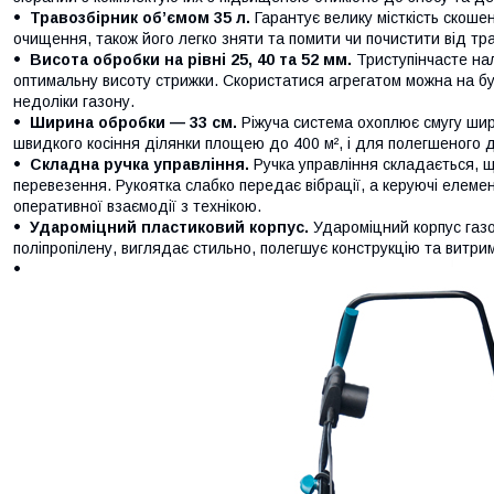
Травозбірник об’ємом 35 л.
Гарантує велику місткість скош
очищення, також його легко зняти та помити чи почистити від тр
Висота обробки на рівні 25, 40 та 52 мм.
Триступінчасте на
оптимальну висоту стрижки. Скористатися агрегатом можна на б
недоліки газону.
Ширина обробки — 33 см.
Ріжуча система охоплює смугу ши
швидкого косіння ділянки площею до 400 м², і для полегшеного 
Складна ручка управління.
Ручка управління складається, щ
перевезення. Рукоятка слабко передає вібрації, а керуючі елеме
оперативної взаємодії з технікою.
Удароміцний пластиковий корпус.
Удароміцний корпус газо
поліпропілену, виглядає стильно, полегшує конструкцію та витрим