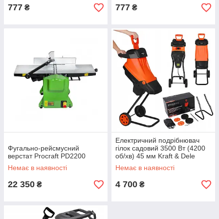
777
777
₴
₴
Електричний подрібнювач
Фугально-рейсмусний
гілок садовий 3500 Вт (4200
верстат Procraft PD2200
об/хв) 45 мм Kraft & Dele
KD5210
Немає в наявності
Немає в наявності
22 350
4 700
₴
₴