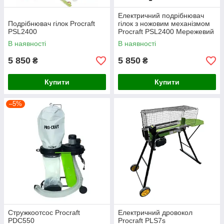
Електричний подрібнювач
Подрібнювач гілок Procraft
гілок з ножовим механізмом
PSL2400
Procraft PSL2400 Мережевий
подовжувач 20 М
В наявності
В наявності
5 850
5 850
₴
₴
Купити
Купити
–5%
Стружкоотсос Procraft
Електричний дровокол
PDC550
Procraft PLS7s