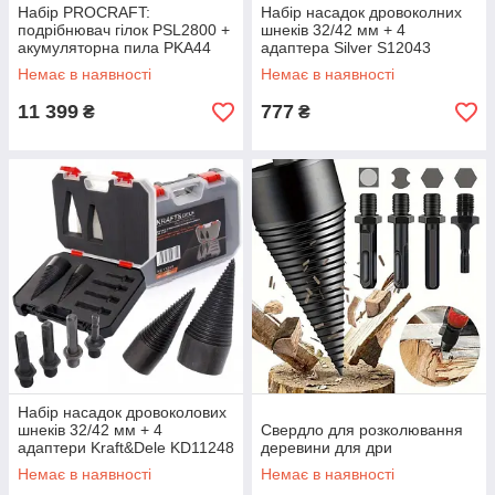
Набір PROCRAFT:
Набір насадок дровоколних
подрібнювач гілок PSL2800 +
шнеків 32/42 мм + 4
акумуляторна пила PKA44
адаптера Silver S12043
Немає в наявності
Немає в наявності
11 399
777
₴
₴
Набір насадок дровоколових
шнеків 32/42 мм + 4
Свердло для розколювання
адаптери Kraft&Dele KD11248
деревини для дри
Немає в наявності
Немає в наявності