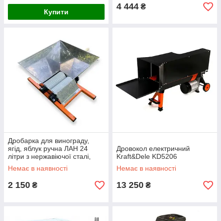
4 444
₴
Купити
Дробарка для винограду,
ягід, яблук ручна ЛАН 24
Дровокол електричний
літри з нержавіючої сталі,
Kraft&Dele KD5206
подрібнювач фруктів, овочів,
Немає в наявності
Немає в наявності
коренеплодів
2 150
13 250
₴
₴