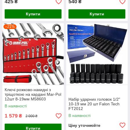
425
540
₴
₴
Купити
Купити
–21%
Ключі рожково-накидні з
тріщоткою на кардані Mar-Pol
12шт 8-19мм M58603
Набір ударних головок 1/2"
10-19 мм 20 шт Falon Tech
В наявності
FT2012
1 579
В наявності
₴
2 000 ₴
Ціну уточнюйте
Купити