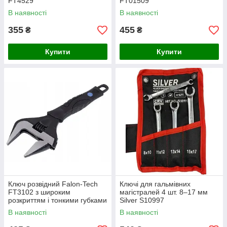
FT4529
FT01509
В наявності
В наявності
355
455
₴
₴
Купити
Купити
Ключ розвідний Falon-Tech
Ключі для гальмівних
FT3102 з широким
магістралей 4 шт. 8–17 мм
розкриттям і тонкими губками
Silver S10997
8" (0–39 мм)
В наявності
В наявності