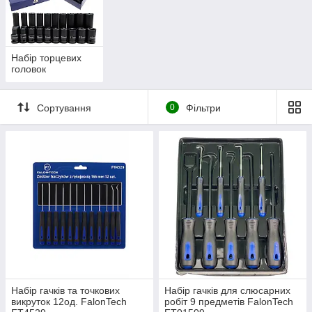
Набір торцевих
головок
Сортування
0
Фільтри
Набір гачків та точкових
Набір гачків для слюсарних
викруток 12од. FalonTech
робіт 9 предметів FalonTech