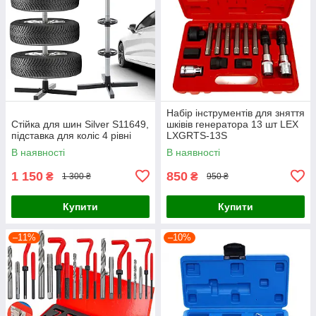
Набір інструментів для зняття
Стійка для шин Silver S11649,
шківів генератора 13 шт LEX
підставка для коліс 4 рівні
LXGRTS-13S
В наявності
В наявності
1 150
850
₴
₴
1 300 ₴
950 ₴
Купити
Купити
–11%
–10%