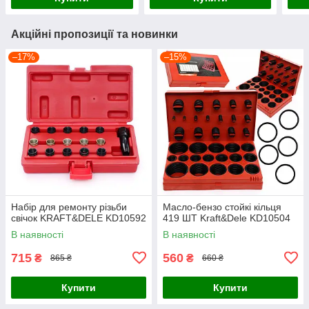
Акційні пропозиції та новинки
–17%
–15%
Набір для ремонту різьби
Масло-бензо стойкі кільця
свічок KRAFT&DELE KD10592
419 ШТ Kraft&Dele KD10504
В наявності
В наявності
715
560
₴
₴
865 ₴
660 ₴
Купити
Купити