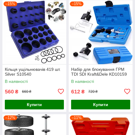
–15%
–15%
Кільця ущільнювачів 419 шт.
Набір для блокування ГРМ
Silver S10540
TDI SDI Kraft&Dele KD10159
В наявності
В наявності
560
612
₴
₴
660 ₴
720 ₴
Купити
Купити
–12%
–11%