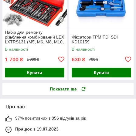
Набір для ремонту
різьблення комбінований LEX
Фіксатори ГРМ TDI SDI
LXTRS131 (M5, M6, M8, M10,
KD10159
M12)
В наявності
В наявності
1 700
630
₴
₴
1 900 ₴
700 ₴
Купити
Купити
Показати ще
Про нас
97% позитивних з 856 відгуків за рік
Працює з 19.07.2023