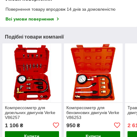
Повернення товару впродовж 14 днів за домовленістю
Всі умови повернення
Подібні товари компанії
Компрессометр для
Компресометр для
Трав
дизельних двигунів Verke
бензинових двигунів Verke
двиг
V86257
V86253
1 106
950
2 6
₴
₴
Купити
Купити