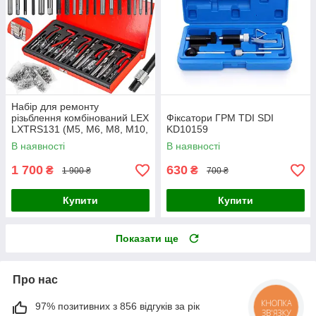
Набір для ремонту
різьблення комбінований LEX
Фіксатори ГРМ TDI SDI
LXTRS131 (M5, M6, M8, M10,
KD10159
M12)
В наявності
В наявності
1 700
630
₴
₴
1 900 ₴
700 ₴
Купити
Купити
Показати ще
Про нас
97% позитивних з 856 відгуків за рік
КНОПКА
ЗВ'ЯЗКУ