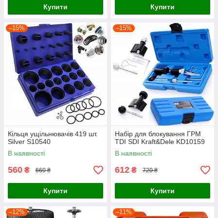
Купити
Купити
–15%
–15%
Кільця ущільнювачів 419 шт.
Набір для блокування ГРМ
Silver S10540
TDI SDI Kraft&Dele KD10159
В наявності
В наявності
560
612
₴
₴
660 ₴
720 ₴
Купити
Купити
–12%
–11%