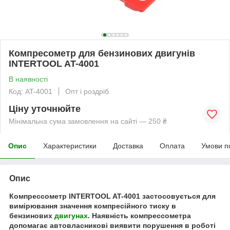
Компресометр для бензинових двигунів
INTERTOOL AT-4001
В наявності
Код: AT-4001
Опт і роздріб
Ціну уточнюйте
Мінімальна сума замовлення на сайті — 250 ₴
Опис
Характеристики
Доставка
Оплата
Умови п
Опис
Компрессометр INTERTOOL AT-4001 застосовується для
вимірювання значення компресійного тиску в
бензинових
двигунах
. Наявність компрессометра
допомагає автовласникові виявити порушення в роботі