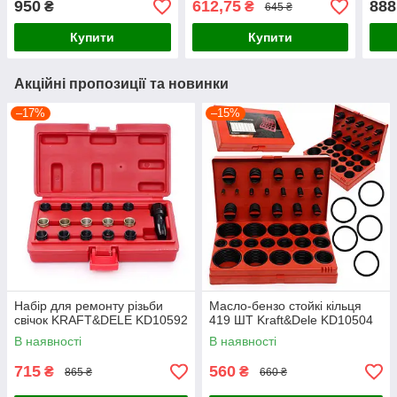
950
612,75
888
₴
₴
645 ₴
Купити
Купити
Акційні пропозиції та новинки
–17%
–15%
Набір для ремонту різьби
Масло-бензо стойкі кільця
свічок KRAFT&DELE KD10592
419 ШТ Kraft&Dele KD10504
В наявності
В наявності
715
560
₴
₴
865 ₴
660 ₴