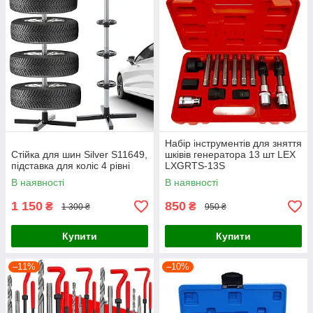
Набір інструментів для зняття
Стійка для шин Silver S11649,
шківів генератора 13 шт LEX
підставка для коліс 4 рівні
LXGRTS-13S
В наявності
В наявності
1 150
850
₴
₴
1 300 ₴
950 ₴
Купити
Купити
–11%
–10%