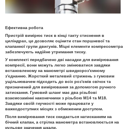
Ефективна робота
Пристрій вимірює тиск в кінці такту стиснення в
циліндрах, це дозволяє оцінити стан поршневої та
клапанної групи двигунів. Міцні елементи компресометра
забезпечують надійне утримання тиску.
У комплекті передбачено дві насадки для вимірювання
компресії, вони можуть легко змінюватися завдяки
встановленому на манометрі швидкороз'ємному
з'єднанню. Жорсткий металевий стрижень з гумовим
ущільнювачем підходить до всіх роз'ємів свічок та
призначений для вимірювання за допомогою ручного
затискання. Гумовий шланг має два різьбові
взаємозамінні наконечники з різьбою М14 та М18.
Завдяки своїй гнучкості може працювати у
важкодоступних місцях з обмеженим доступом.
Після вимірювання тиск скидається натисканням на
бічний клапан, а стрілка манометра встановлюється на
нульове значення шкали.