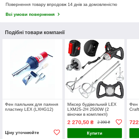
Повернення товару впродовж 14 днів за домовленістю
Всі умови повернення
Подібні товари компанії
Фен паяльник для паяння
Міксер будівельний LEX
Фен 
пластику LEX (LXHG12)
LXM25-2H 2500W (2
Craf
віночки в комплекті)
2 270,50
722
₴
2 390 ₴
Ціну уточнюйте
Купити