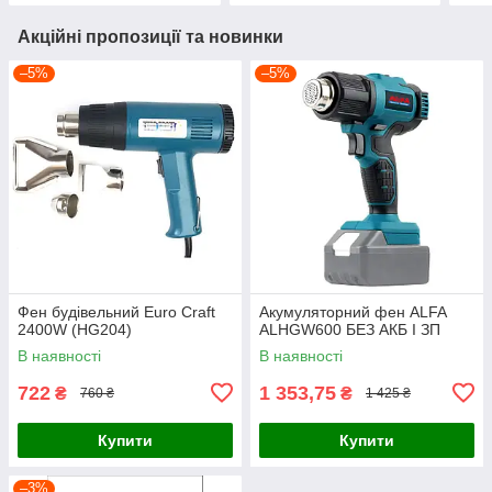
Акційні пропозиції та новинки
–5%
–5%
Фен будівельний Euro Craft
Акумуляторний фен ALFA
2400W (HG204)
ALHGW600 БЕЗ АКБ І ЗП
В наявності
В наявності
722
1 353,75
₴
₴
760 ₴
1 425 ₴
Купити
Купити
–3%