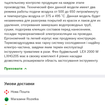
тщательному контролю продукции на каждом этапе
производства. Технический фен данной модели имеет два
режима работы подачи воздуха от 500 до 650 литров/минуту
и температуры воздуха от 375 и 495 ˚С. Данная модель будет
незаменима для разогрева покрытий из красок и лаков для их
удаления, отогревания замерзших водопроводных труб,
сушки, подогрева клеящих составов перед нанесением,
посадки термореактивной электроизоляции на проводах.
Ергономічний та легкий корпус має продуману конструкцію.
Термовоздуходувка має гарну систему охолодження і надійну
електро-частина, завдяки яким термін експлуатації
інструменту триватиме в рази. Фен будівельний LEX 2000 W
LXHG205 має в своєму комплекті 4 різних насадки
дозволяють розширювати область застосування інструменту.
Приховати
Умови доставки
Нова Пошта
Магазини Rozetka