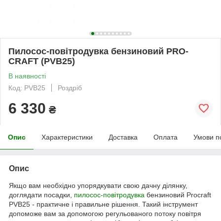
Пилосос-повітродувка бензиновий PRO-
CRAFT (PVB25)
В наявності
Код: PVB25
Роздріб
6 330
₴
Опис
Характеристики
Доставка
Оплата
Умови п
Опис
Якщо вам необхідно упорядкувати свою дачну ділянку,
доглядати посадки,
пилосос-повітродувка
бензиновий Procraft
PVB25 - практичне і правильне рішення. Такий інструмент
допоможе вам за допомогою регульованого потоку повітря