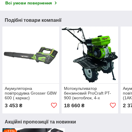
Всі умови повернення
Подібні товари компанії
Акумуляторна
Мотокультиватор
Аку
повітродувка Grosser GBW
бензиновий ProCraft PT-
пові
600 ( каркас)
900 (мотоблок, 4-х
(1АК
тактний, потужність 7.0
3 453
18 660
2 3
₴
₴
л.с., ширина обробки
900мм)
Акційні пропозиції та новинки
–11%