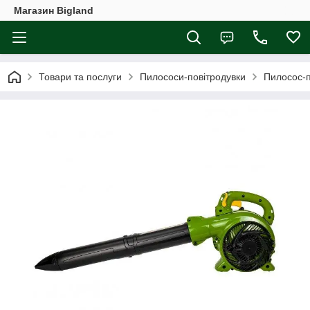
Магазин Bigland
Товари та послуги
Пилососи-повітродувки
Пилосос-