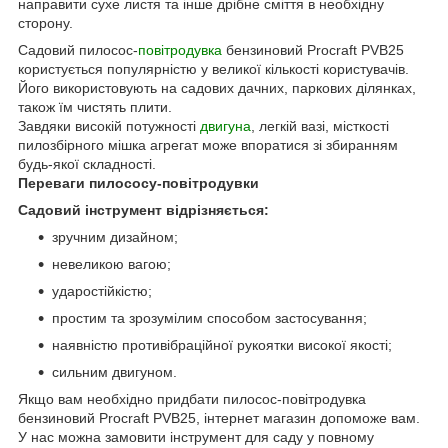
направити сухе листя та інше дрібне сміття в необхідну
сторону.
Садовий пилосос-
повітродувка
бензиновий Procraft PVB25
користується популярністю у великої кількості користувачів.
Його використовують на садових дачних, паркових ділянках,
також їм чистять плити.
Завдяки високій потужності
двигуна
, легкій вазі, місткості
пилозбірного мішка агрегат може впоратися зі збиранням
будь-якої складності.
Переваги пилососу-повітродувки
Садовий інструмент відрізняється:
зручним дизайном;
невеликою вагою;
ударостійкістю;
простим та зрозумілим способом застосування;
наявністю противібраційної рукоятки високої якості;
сильним двигуном.
Якщо вам необхідно придбати пилосос-повітродувка
бензиновий Procraft PVB25, інтернет магазин допоможе вам.
У нас можна замовити інструмент для саду у повному