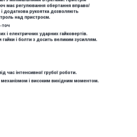
люч має регулювання обертання вправо/
а і додаткова рукоятка дозволяють
нтроль над пристроєм.
6-точ
х і електричних ударних гайковертів.
 гайки і болти з досить великим зусиллям.
ід час інтенсивної грубої роботи.
механізмом і високим вихідним моментом.