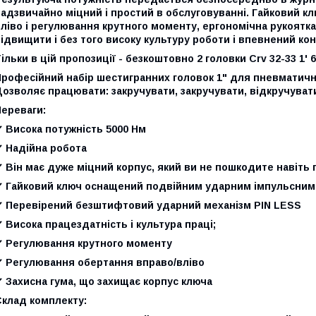
адзвичайно міцний і простий в обслуговуванні. Гайковий к
ліво і регулювання крутного моменту, ергономічна рукоятк
ідвищити і без того високу культуру роботи і впевнений ко
ільки в цій пропозиції - безкоштовно 2 головки Crv 32-33 1' 
рофесійний набір шестигранних головок 1" для пневматични
озволяє працювати: закручувати, закручувати, відкручувати
Переваги:
 Висока потужність 5000 Нм
✔ Надійна робота
 Він має дуже міцний корпус, який ви не пошкодите навіть п
✔ Гайковий ключ оснащений подвійним ударним імпульсним 
✔ Перевірений безштифтовий ударний механізм PIN LESS
 Висока працездатність і культура праці;
✔ Регулювання крутного моменту
✔ Регулювання обертання вправо/вліво
 Захисна гума, що захищає корпус ключа
Склад комплекту: