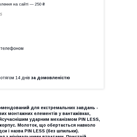
лення на сайті — 250 ₴
5
а телефоном
ротягом 14 днів
за домовленістю
мендований для екстремальних завдань -
ових монтажних елементів у вантажівках,
йсучаснішим ударним механізмом PIN LESS,
корпус. Молоток, що обертається навколо
и і назва PIN LESS (без шпильки).
л з мінімальними втратами. Пристрій