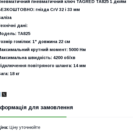
Пневматичний пневматичний ключ TAGRED TA825 1 дюйм
БЕЗКОШТОВНО: гнізда CrV 32 і 33 мм
аліза
ехнічні дані:
Модель: TA825
озмір гомілки: 1" довжина 22 см
Максимальний крутний момент: 5000 Нм
аксимальна швидкість: 4200 об/хв
Підключення повітряного шланга: 14 мм
ага: 18 кг
нформація для замовлення
іна:
Ціну уточнюйте