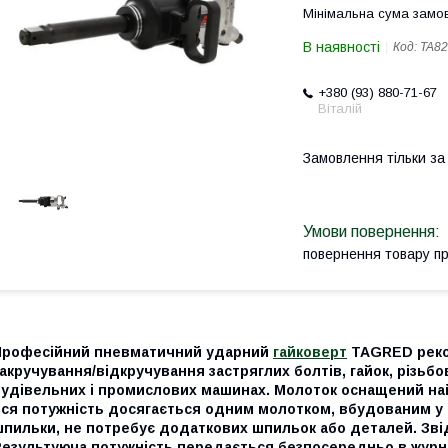
Мінімальна сума замов
В наявності
Код:
TA82
+380 (93) 880-71-67
Віталій
Замовлення тільки з
повернення товару п
Професійний пневматичний ударний
гайковерт
TAGRED реко
акручування/відкручування застряглих болтів, гайок, різьб
будівельних і промислових машинах. Молоток оснащений на
вся потужність досягається одним молотком, вбудованим у 
пильки, не потребує додаткових шпильок або деталей. Звідс
Результуюча потужність передається безпосередньо в журна