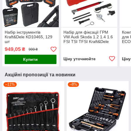
Набір інструментів
Набір для фіксації ГРМ
Комп
Kraft&Dele KD10465, 129
VW Audi Skoda 1.2 1.4 1.6
для 
шт
FSI TSI TFSI Kraft&Dele
ECOB
KD12535
KD1
949,05
₴
999 ₴
Ціну уточнюйте
Цін
Купити
Акційні пропозиції та новинки
–11%
–8%