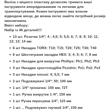
Валіза з міцного пластику дозволяє тримати ваші
інструменти впорядкованими та легкими для
транспортування. Кожен інструмент має власне
відведене місце, де можна легко знайти потрібний розмір
наконечника.
Вміст набору:
Набір із 46 деталей!!!
13 шт. Розетки 1/4'': 4 ; 4,5; 5; 5,5; 6; 7; 8; 9; 10; 11;
12; 13; 14 мм
6 шт Насадки TORX: T10; Т15; Т20; Т25; Т30; T40
6 шт Шестигранні насадки HEX: 3; 4; 5; 6; 7; 8 мм
3 шт Насадки для викрутки Phillips: Ph1; Ph2; Ph3
3 шт Насадки хрестоподібні Pozidriv: Pz1; Pz2; Pz3
3 шт Насадки плоскі: 4; 5,5; 7 мм
2 шт Подовжувачі 1/4'': 50; 100 мм
1 шт. 1/4'' тріскачка: 150 мм, 72T
1 шт. Ручка викрутки 1 /4'', 150 мм
1 шт Ручка пересувна 1/4'', 115 мм
1 шт. .. Подовжувач гнучкий 1/4'', 150 мм