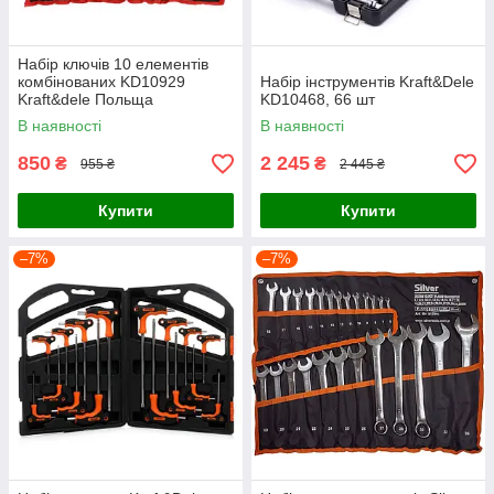
Набір ключів 10 елементів
комбінованих KD10929
Набір інструментів Kraft&Dele
Kraft&dele Польща
KD10468, 66 шт
В наявності
В наявності
850
2 245
₴
₴
955 ₴
2 445 ₴
Купити
Купити
–7%
–7%