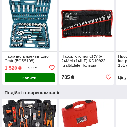
Набір інструментів Euro
Набор ключей CRV 6-
Проф
Craft (ECSS108)
24ММ (14ШТ) KD10922
інст
Kraft&dele Польща
151 
1 520
₴
1 600 ₴
785
₴
Цін
Купити
Подібні товари компанії