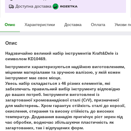
Доступна доставка
Опис
Характеристики
Доставка
Оплата
Умови п
Опис
Надзвичайно великий набір інструментів Kraft&Dele із
символом KD10469.
Інструменти характеризуються надійною виготовленням,
міцними матеріалами та зручною валізою, у якій кожен
інструмент має своє місце.
Увесь набір складається з 46 різних елементів, які
забезпечать правильний вибір інструменту відповідно
до ваших потреб. Інструменти виготовлені із
загартованої хромованадієвої сталі (CrV), призначеної
для майстерень. Хром гарантує стійкість сталі до корозії,
окислення, стирання та високу стійкість до високих
температур. Додавання ванадію пригнічує ріст зерен під
час обробки, водночас збільшуючи пластичність як
загартованих, так і відпущених форм.