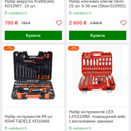
Набір викруток Kraft&Dele
Набір ключових ключів Silver
KD10907, 16 шт.
25 шт. 6-36 мм (SilverS10992)
В наявності
В наявності
700
2 600
₴
₴
755 ₴
2 800 ₴
Купити
Купити
–7%
–6%
Набір інструментів LEX
Набір інструментів 89 шт.
LXSS108M. покращений кейс
KRAFT&DELE KD10466
з металевими замками
В наявності
В наявності