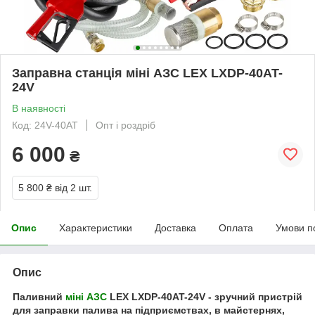
Заправна станція міні АЗС LEX LXDP-40AT-
24V
В наявності
Код: 24V-40AT
Опт і роздріб
6 000
₴
5 800 ₴
від 2 шт.
Опис
Характеристики
Доставка
Оплата
Умови п
Опис
Паливний
міні АЗС
LEX LXDP-40AT-24V - зручний пристрій
для заправки палива на підприємствах, в майстернях,