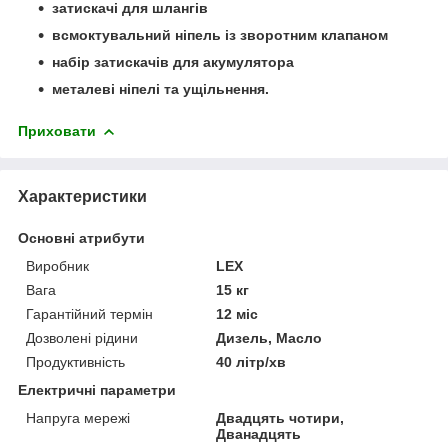
затискачі для шлангів
всмоктувальний ніпель із зворотним клапаном
набір затискачів для акумулятора
металеві ніпелі та ущільнення.
Приховати
Характеристики
Основні атрибути
Виробник
LEX
Вага
15 кг
Гарантійний термін
12 міс
Дозволені рідини
Дизель, Масло
Продуктивність
40 літр/хв
Електричні параметри
Напруга мережі
Двадцять чотири,
Дванадцять