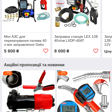
Міні АЗС для
Заправна станція LEX 12В
Запр
перекачування палива 40
40л/хв LXDP-40AT
12В 
л.мін заправляння Geko
12V
Mini G01025 Заправна
5 600
8 000
₴
₴
Цін
станція
Акційні пропозиції та новинки
–7%
–5%