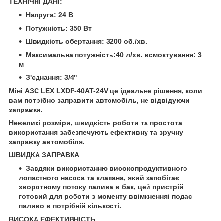
ТЕХНІЧНІ ДАНІ:
Напруга: 24 В
Потужність: 350 Вт
Швидкість обертання: 3200 об./хв.
Максимальна потужність:40 л/хв. всмоктування: 3
м
З'єднання: 3/4"
Міні АЗС LEX LXDP-40AT-24V це ідеальне рішення, коли
вам потрібно заправити автомобіль, не відвідуючи
заправки.
Невеликі розміри, швидкість роботи та простота
використання забезпечують ефективну та зручну
заправку автомобіля.
ШВИДКА ЗАПРАВКА
Завдяки використанню високопродуктивного
лопастного насоса та клапана, який запобігає
зворотному потоку палива в бак, цей пристрій
готовий для роботи з моменту ввімкненняi подає
паливо в потрібній кількості.
ВИСОКА ЕФЕКТИВНІСТЬ