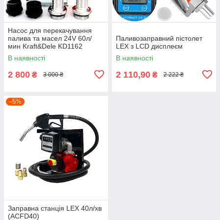
Насос для перекачування
палива та масел 24V 60л/
Паливозаправний пістолет
мин Kraft&Dele KD1162
LEX з LCD дисплеєм
В наявності
В наявності
2 800
2 110,90
₴
₴
3 000 ₴
2 222 ₴
–5%
Заправна станція LEX 40л/хв
(ACFD40)