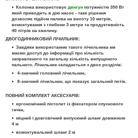
Колонка використовує
двигун
потужністю 350 Вт
який приводить в дію насос - таке рішення
дозволяє підйом палива на висоту 10 метрів,
всмоктування з глибини 3 метри та продуктивність
40 літрів на хвилину.
ДВОГОДИННИКОВИЙ ЛІЧИЛЬНИК:
Завдяки використанню такого лічильника ми
маємо доступ до інформації про кількість
заправленого та загальну кількість випущеного
пального. Лічильник складається з двох розділів:
4-значний головний лічильник,
8-значний лічильник, що показує загальний потік.
ПОВНИЙ КОМПЛЕКТ АКСЕСУАРІВ:
ергономічний пістолет із фіксатором спускового
гачка,
міцний і довговічний випускний шланг довжиною
4 м
всмоктувальний шланг 2 м