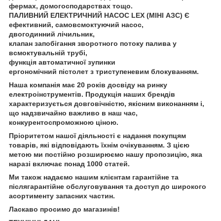
фермах, домогосподарствах тощо.
ПАЛИВНИЙ ЕЛЕКТРИЧНИЙ НАСОС LEX (МІНІ АЗС) Є
ефективний, самовсмоктуючий насос,
двогодинний лічильник,
клапан запобігання зворотного потоку палива у
всмоктувальній трубі,
функція автоматичної зупинки
ергономічний пістолет з триступеневим блокуванням.
Наша компанія має 20 років досвіду на ринку
електроінструментів. Продукція наших брендів
характеризується довговічністю, якісним виконанням і,
що надзвичайно важливо в наш час,
конкурентоспроможною ціною.
Пріоритетом нашої діяльності є надання покупцям
товарів, які відповідають їхнім очікуванням. З цією
метою ми постійно розширюємо нашу пропозицію, яка
наразі включає понад 1000 статей.
Ми також надаємо нашим клієнтам гарантійне та
післягарантійне обслуговування та доступ до широкого
асортименту запасних частин.
Ласкаво просимо до магазинів!