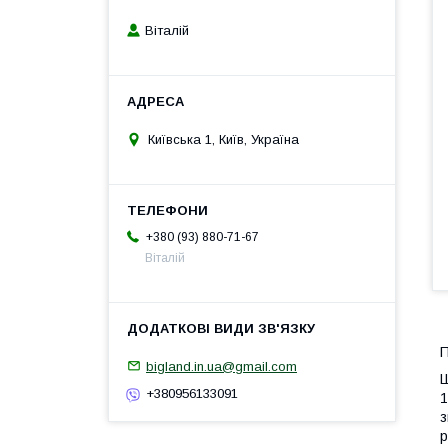
Віталій
Київська 1, Київ, Україна
+380 (93) 880-71-67
Віталій
П
bigland.in.ua@gmail.com
Ш
+380956133091
1
з
р