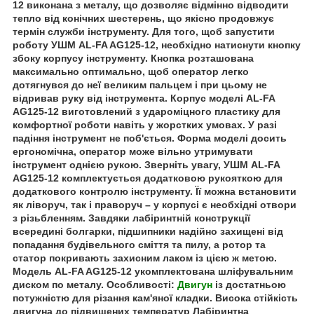
12 виконана з металу, що дозволяє відмінно відводити
тепло від конічних шестерень, що якісно продовжує
термін служби інструменту. Для того, щоб запустити
роботу УШМ AL-FA AG125-12, необхідно натиснути кнопку
збоку корпусу інструменту. Кнопка розташована
максимально оптимально, щоб оператор легко
дотягнувся до неї великим пальцем і при цьому не
відривав руку від інструмента. Корпус моделі AL-FA
AG125-12 виготовлений з удароміцного пластику для
комфортної роботи навіть у жорстких умовах. У разі
падіння інструмент не поб'ється. Форма моделі досить
ергономічна, оператор може вільно утримувати
інструмент однією рукою. Зверніть увагу, УШМ AL-FA
AG125-12 комплектується додатковою рукояткою для
додаткового контролю інструменту. Її можна встановити
як ліворуч, так і праворуч – у корпусі є необхідні отвори
з різьбленням. Завдяки лабіринтній конструкції
всередині болгарки, підшипники надійно захищені від
попадання будівельного сміття та пилу, а ротор та
статор покривають захисним лаком із цією ж метою.
Модель AL-FA AG125-12 укомплектована шліфувальним
диском по металу. Особливості:
Двигун
із достатньою
потужністю для різання кам'яної кладки. Висока стійкість
двигуна до підвищених температур Лабіринтна