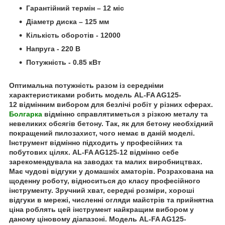
Гарантійний термін – 12 міс
Діаметр диска – 125 мм
Кількість оборотів - 12000
Напруга - 220 В
Потужність - 0.85 кВт
Оптимальна потужність разом із середніми
характеристиками робить модель AL-FA AG125-
12 відмінним вибором для безлічі робіт у різних сферах.
Болгарка
відмінно справлятиметься з різкою металу та
невеликих обсягів бетону. Так, як для бетону необхідний
покращений пилозахист, чого немає в даній моделі.
Інструмент відмінно підходить у професійних та
побутових цілях. AL-FA AG125-12 відмінно себе
зарекомендувала на заводах та малих виробництвах.
Має чудові відгуки у домашніх аматорів. Розрахована на
щоденну роботу, відноситься до класу професійного
інструменту. Зручний хват, середні розміри, хороші
відгуки в мережі, численні огляди майстрів та прийнятна
ціна роблять цей інструмент найкращим вибором у
даному ціновому діапазоні. Модель AL-FA AG125-