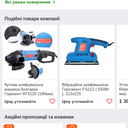
Всі умови повернення
Подібні товари компанії
Кутова шліфувальна
Вібраційна шліфмашина
Угл
машина,болгарка
Горозионт FS212 ( 550Вт
Rebi
Горизонт АТ3120 (180мм)
), 113х225
мм)
1 3
Ціну уточнюйте
Ціну уточнюйте
Акційні пропозиції та новинки
–6%
–5%