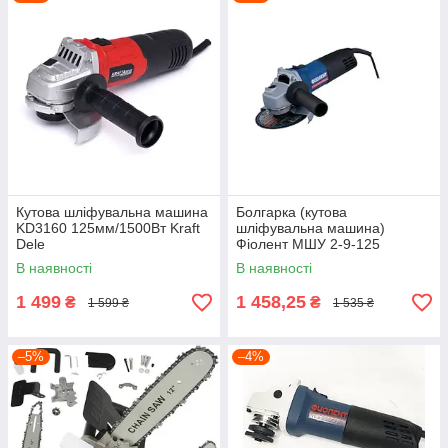
Кутова шліфувальна машина
Болгарка (кутова
KD3160 125мм/1500Вт Kraft
шліфувальна машина)
Dele
Фіолент МШУ 2-9-125
В наявності
В наявності
1 499
1 458,25
₴
₴
1 599 ₴
1 535 ₴
–5%
–4%