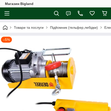
Магазин Bigland
Товари та послуги
Підйомник (тельфер,лебідки)
Еле
–5%