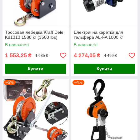
Тросовая лебедка Kraft Dele
Електрична каретка для
Kd1313 1588 кг (3500 lbs)
тельфера AL-FA 1000 кг
В наявності
В наявності
1 553,25
4 274,05
₴
₴
1 635 ₴
4 499 ₴
Купити
Купити
–5%
–4%