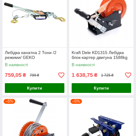
Лебідка канатна 2 Тони /2
Kraft Dele KD1315 Лебідка
режими/ GEKO
блок-картер двигуна 1588kg
В наявності
В наявності
759,05
1 638,75
₴
₴
799 ₴
1 725 ₴
Купити
Купити
–5%
–5%