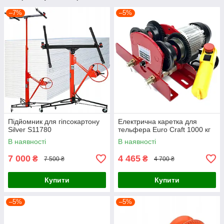
–7%
–5%
Підйомник для гіпсокартону
Електрична каретка для
Silver S11780
тельфера Euro Craft 1000 кг
В наявності
В наявності
7 000
4 465
₴
₴
7 500 ₴
4 700 ₴
Купити
Купити
–5%
–5%