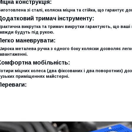
Міцна конструкція:
иготовлена зі сталі, коляска міцна та стійка, що гарантує д
Додатковий тримач інструменту:
рактична викрутка та тримач викрутки гарантують, що ваші
авжди будуть під рукою.
Легко маневрувати:
ирока металева ручка з одного боку коляски дозволяє легк
авантаженні.
Комфортна мобільність:
отири міцних колеса (два фіксованих і два поворотних) до
вузьких приміщеннях майстерні.
Переваги: