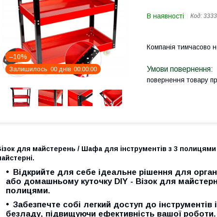
В наявності
Код:
3333
Компанія тимчасово 
–10%
Залишилось
0
0
днів
0
0
0
0
0
0
повернення товару п
ізок для майстерень / Шафа для інструментів з 3 полицями
айстерні.
Відкрийте для себе ідеальне рішення для органі
або домашньому куточку DIY - Візок для майстерн
полицями.
Забезпечте собі легкий доступ до інструментів 
безладу, підвищуючи ефективність вашої роботи.