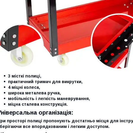
3 місткі полиці,
практичний тримач для викрутки,
4 міцні колеса,
широка металева ручка,
мобільність і легкість маневрування,
міцна сталева конструкція.
Універсальна організація:
ри просторі полиці пропонують достатньо місця для інструм
зберігаючи все впорядкованим і легким доступом.