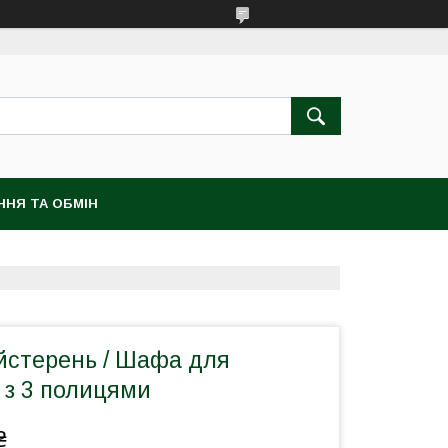
ННЯ ТА ОБМІН
айстерень / Шафа для
 з 3 полицями
₴