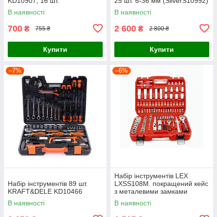
KD10907, 16 шт.
25 шт. 6-36 мм (SilverS10992)
В наявності
В наявності
700
2 600
₴
₴
755 ₴
2 800 ₴
Купити
Купити
–7%
–6%
Набір інструментів LEX
Набір інструментів 89 шт.
LXSS108M. покращений кейс
KRAFT&DELE KD10466
з металевими замками
В наявності
В наявності