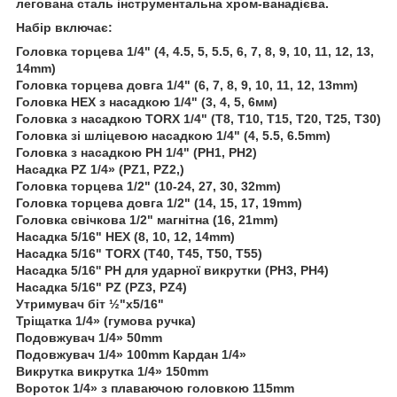
легована сталь інструментальна хром-ванадієва.
Набір включає:
Головка торцева 1/4" (4, 4.5, 5, 5.5, 6, 7, 8, 9, 10, 11, 12, 13,
14mm)
Головка торцева довга 1/4" (6, 7, 8, 9, 10, 11, 12, 13mm)
Головка HEX з насадкою 1/4" (3, 4, 5, 6мм)
Головка з насадкою TORX 1/4" (T8, T10, T15, T20, T25, T30)
Головка зі шліцевою насадкою 1/4" (4, 5.5, 6.5mm)
Головка з насадкою PH 1/4" (PH1, PH2)
Насадка PZ 1/4» (PZ1, PZ2,)
Головка торцева 1/2" (10-24, 27, 30, 32mm)
Головка торцева довга 1/2" (14, 15, 17, 19mm)
Головка свічкова 1/2" магнітна (16, 21mm)
Насадка 5/16" HEX (8, 10, 12, 14mm)
Насадка 5/16" TORX (T40, T45, T50, T55)
Насадка 5/16'' PH для ударної викрутки (PH3, PH4)
Насадка 5/16" PZ (PZ3, PZ4)
Утримувач біт ½"х5/16"
Тріщатка 1/4» (гумова ручка)
Подовжувач 1/4» 50mm
Подовжувач 1/4» 100mm Кардан 1/4»
Викрутка викрутка 1/4» 150mm
Вороток 1/4» з плаваючою головкою 115mm