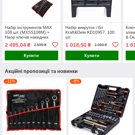
Набір інструментів MAX
Набір викруток і біт
Ключ
108 шт. (MXSS108M) +
Kraft&Dele KD10957, 100
злам
Наор ключів накидних
шт.
& De
10шт. 6-32мм Kraft&Dele
KD1
2 495,04
1 018,50
1 6
₴
₴
2 599 ₴
1 050 ₴
KD10929
Купити
Купити
Акційні пропозиції та новинки
–11%
–8%