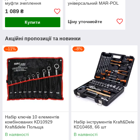
муфти зчеплення
універсальний MAR-POL
компресора кондиціонера
(M80455)
1 089
₴
MAR-POL (M80452)
Ціну уточнюйте
Купити
Акційні пропозиції та новинки
–11%
–8%
Набір ключів 10 елементів
комбінованих KD10929
Набір інструментів Kraft&Dele
Kraft&dele Польща
KD10468, 66 шт
В наявності
В наявності