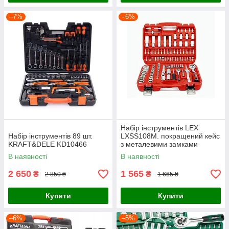
–7%
–6%
Набір інструментів LEX
Набір інструментів 89 шт.
LXSS108M. покращений кейс
KRAFT&DELE KD10466
з металевими замками
В наявності
В наявності
2 650
1 565
₴
₴
2 850 ₴
1 665 ₴
Купити
Купити
–6%
–5%