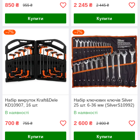
850
2 245
₴
₴
955 ₴
2 445 ₴
Купити
Купити
–7%
–7%
Набір викруток Kraft&Dele
Набір ключових ключів Silver
KD10907, 16 шт.
25 шт. 6-36 мм (SilverS10992)
В наявності
В наявності
700
2 600
₴
₴
755 ₴
2 800 ₴
Купити
Купити