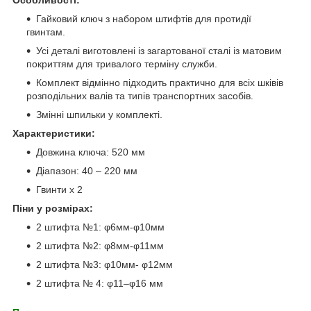
Гайковий ключ з набором штифтів для протидії
гвинтам.
Усі деталі виготовлені із загартованої сталі із матовим
покриттям для тривалого терміну служби.
Комплект відмінно підходить практично для всіх шківів
розподільних валів та типів транспортних засобів.
Змінні шпильки у комплекті.
Характеристики:
Довжина ключа: 520 мм
Діапазон: 40 – 220 мм
Гвинти х 2
Піни у розмірах:
2 штифта №1: φ6мм-φ10мм
2 штифта №2: φ8мм-φ11мм
2 штифта №3: φ10мм- φ12мм
2 штифта № 4: φ11–φ16 мм