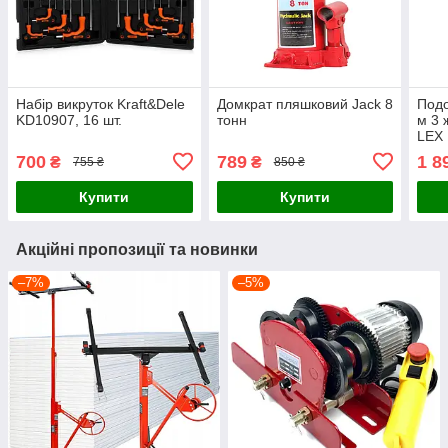
Набір викруток Kraft&Dele
Домкрат пляшковий Jack 8
Подо
KD10907, 16 шт.
тонн
м 3 
LEX
700
789
1 8
₴
₴
755 ₴
850 ₴
Купити
Купити
Акційні пропозиції та новинки
–7%
–5%