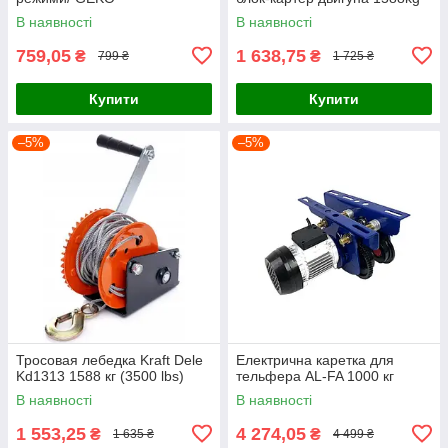
В наявності
В наявності
759,05
1 638,75
₴
₴
799 ₴
1 725 ₴
Купити
Купити
–5%
–5%
Тросовая лебедка Kraft Dele
Електрична каретка для
Kd1313 1588 кг (3500 lbs)
тельфера AL-FA 1000 кг
В наявності
В наявності
1 553,25
4 274,05
₴
₴
1 635 ₴
4 499 ₴