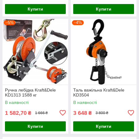
Купити
Купити
–5%
–4%
Ручна лебідка Kraft&Dele
Таль важільна Kraft&Dele
KD1313 1588 кг
KD3504
В наявності
В наявності
1 582,70
3 648
₴
₴
1 666 ₴
3 800 ₴
Купити
Купити