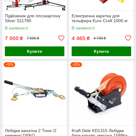
Підйомник для гіпсокартону
Електрична каретка для
Silver S11780
тельфера Euro Craft 1000 кг
В наявності
В наявності
7 000
4 465
₴
₴
7 500 ₴
4 700 ₴
Купити
Купити
–5%
–5%
Лебідка канатна 2 Тони /2
Kraft Dele KD1315 Лебідка
режими/ GEKO
блок-картер двигуна 1588kg