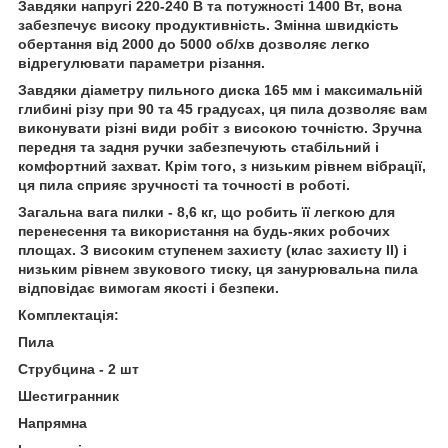
Завдяки напругі 220-240 В та потужності 1400 Вт, вона
забезпечує високу продуктивність. Змінна швидкість
обертання від 2000 до 5000 об/хв дозволяє легко
відрегулювати параметри різання.
Завдяки діаметру пильного диска 165 мм і максимальній
глибині різу при 90 та 45 градусах, ця пила дозволяє вам
виконувати різні види робіт з високою точністю. Зручна
передня та задня ручки забезпечують стабільний і
комфортний захват. Крім того, з низьким рівнем вібрації,
ця пила сприяє зручності та точності в роботі.
Загальна вага пилки - 8,6 кг, що робить її легкою для
перенесення та використання на будь-яких робочих
площах. З високим ступенем захисту (клас захисту II) і
низьким рівнем звукового тиску, ця занурювальна пила
відповідає вимогам якості і безпеки.
Комплектація:
Пила
Струбцина - 2 шт
Шестигранник
Напрямна