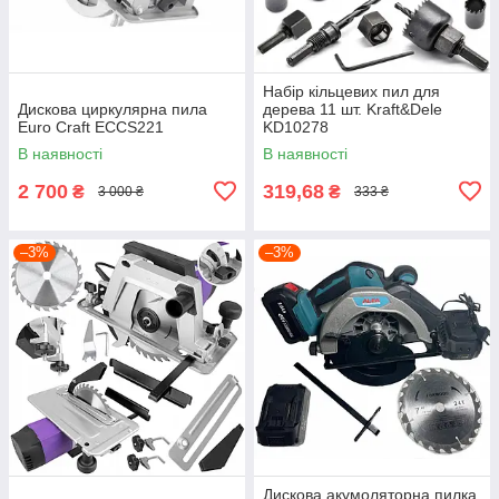
Набір кільцевих пил для
Дискова циркулярна пила
дерева 11 шт. Kraft&Dele
Euro Craft ECCS221
KD10278
В наявності
В наявності
2 700
319,68
₴
₴
3 000 ₴
333 ₴
–3%
–3%
Дискова акумоляторна пилка