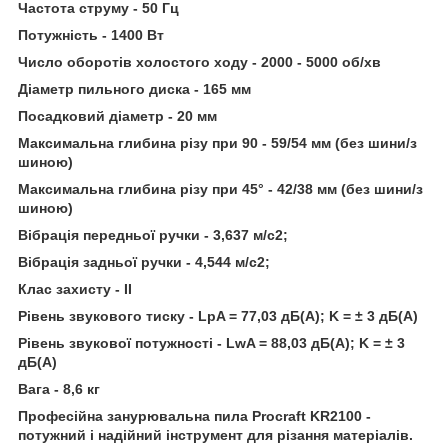
Частота струму - 50 Гц
Потужність - 1400 Вт
Число оборотів холостого ходу - 2000 - 5000 об/хв
Діаметр пильного диска - 165 мм
Посадковий діаметр - 20 мм
Максимальна глибина різу при 90 - 59/54 мм (без шини/з
шиною)
Максимальна глибина різу при 45° - 42/38 мм (без шини/з
шиною)
Вібрація передньої ручки - 3,637 м/с2;
Вібрація задньої ручки - 4,544 м/с2;
Клас захисту - II
Рівень звукового тиску - LpA = 77,03 дБ(А); K = ± 3 дБ(А)
Рівень звукової потужності - LwA = 88,03 дБ(А); K = ± 3
дБ(А)
Вага - 8,6 кг
Професійна занурювальна пила Procraft KR2100 -
потужний і надійний інструмент для різання матеріалів.