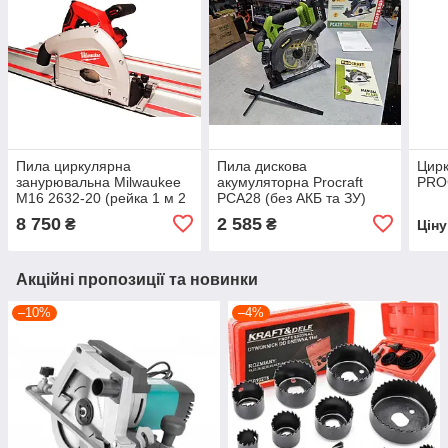
Пила циркулярна
Пила дискова
Цирк
занурювальна Milwaukee
акумуляторна Procraft
PRO
M16 2632-20 (рейка 1 м 2
PCA28 (без АКБ та ЗУ)
ШТ )
8 750
2 585
₴
₴
Цін
Акційні пропозиції та новинки
–10%
–4%