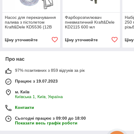
Насос для перекачування
Фарборозпилювач
Набі
палива з пістолетом
пневматичний Kraft&Dele
250 
Kraft&Dele KD5536 (12В
KD2115 600 мл
різь
200Вт 55 л/хв)
Kraf
Ціну уточнюйте
Ціну уточнюйте
Цін
Про нас
97% позитивних з 859 відгуків за рік
Працює з 19.07.2023
м. Київ
Київська 1, Київ, Україна
Контакти
Сьогодні працює з 09:00 до 18:00
Показати весь графік роботи