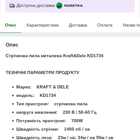
Доступна доставка
Опис
Характеристики
Доставка
Оплата
Умови п
Опис
Стрічкова пила металева Kraft&Dele KD1734
ТЕХНІЧНІ ПАРАМЕТРИ ПРОДУКТУ
Марка: KRAFT & DELE
модель: KD1734
Тип пристрою: стрічкова пила
напруга живлення: 230 В / 50-60 Гц
Потужність пристрою: 700W
Швидкість стрічки: 1450 об / хв
Швидкість леза: 23м / хв; 34м / хв 55м / хв