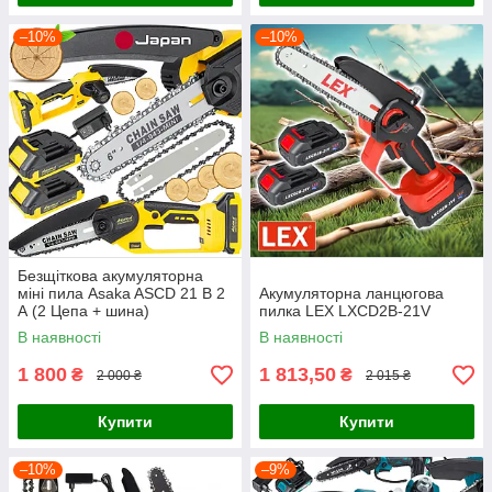
–10%
–10%
Безщіткова акумуляторна
міні пила Asaka ASCD 21 В 2
Акумуляторна ланцюгова
А (2 Цепа + шина)
пилка LEX LXCD2B-21V
В наявності
В наявності
1 800
1 813,50
₴
₴
2 000 ₴
2 015 ₴
Купити
Купити
–10%
–9%