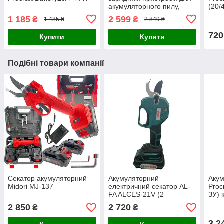
акумуляторного пилу,
(20/4
Procraft 2 шт 20 В / 4 Ам
1 185
2 599
₴
₴
1 485 ₴
2 849 ₴
720
Купити
Купити
Подібні товари компанії
Секатор акумуляторний
Акумуляторний
Акум
Midori MJ-137
електричний секатор AL-
Proc
FA ALCES-21V (2
ЗУ) 
акумулятора в комплекті)
2 850
2 720
₴
₴
3 2