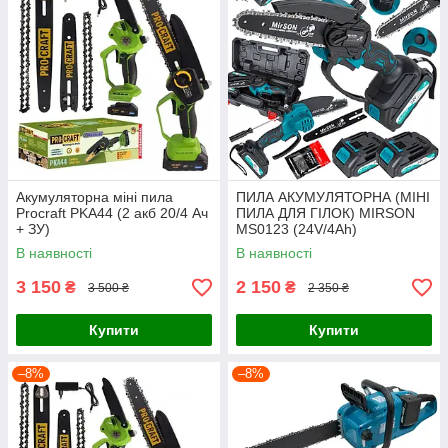
Акумуляторна міні пила
ПИЛА АКУМУЛЯТОРНА (МІНІ
Procraft PKA44 (2 акб 20/4 Ач
ПИЛА ДЛЯ ГІЛОК) MIRSON
+ ЗУ)
MS0123 (24V/4Ah)
В наявності
В наявності
3 150
2 150
₴
₴
3 500 ₴
2 350 ₴
Купити
Купити
–8%
–8%