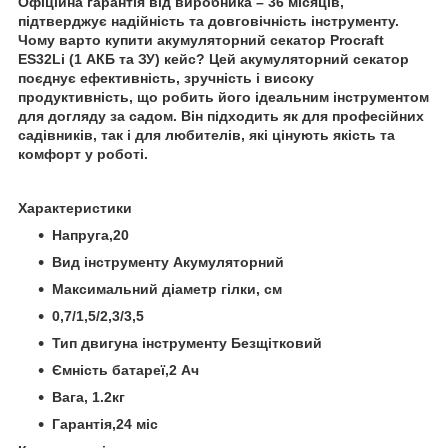
Офіційна гарантія від виробника – 36 місяців,
підтверджує надійність та довговічність інструменту.
Чому варто купити акумуляторний секатор Procraft
ES32Li (1 АКБ та ЗУ) кейс? Цей акумуляторний секатор
поєднує ефективність, зручність і високу
продуктивність, що робить його ідеальним інструментом
для догляду за садом. Він підходить як для професійних
садівників, так і для любителів, які цінують якість та
комфорт у роботі.
Характеристики
Напруга,20
Вид інструменту Акумуляторний
Максимальний діаметр гілки, см
0,7/1,5/2,3/3,5
Тип двигуна інструменту Безщітковий
Ємність батареї,2 Ач
Вага, 1.2кг
Гарантія,24 міс