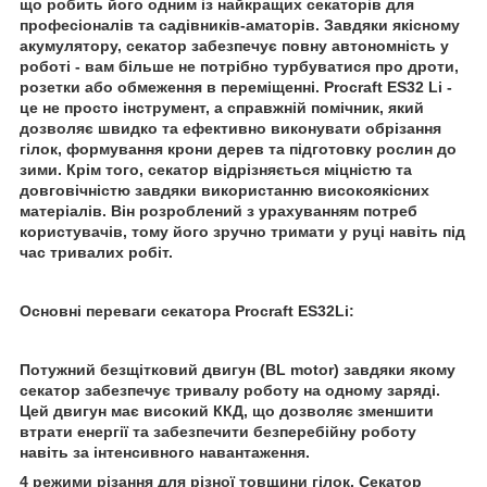
що робить його одним із найкращих секаторів для
професіоналів та садівників-аматорів. Завдяки якісному
акумулятору, секатор забезпечує повну автономність у
роботі - вам більше не потрібно турбуватися про дроти,
розетки або обмеження в переміщенні. Procraft ES32 Li -
це не просто інструмент, а справжній помічник, який
дозволяє швидко та ефективно виконувати обрізання
гілок, формування крони дерев та підготовку рослин до
зими. Крім того, секатор відрізняється міцністю та
довговічністю завдяки використанню високоякісних
матеріалів. Він розроблений з урахуванням потреб
користувачів, тому його зручно тримати у руці навіть під
час тривалих робіт.
Основні переваги секатора Procraft ES32Li:
Потужний безщітковий двигун (BL motor) завдяки якому
секатор забезпечує тривалу роботу на одному заряді.
Цей двигун має високий ККД, що дозволяє зменшити
втрати енергії та забезпечити безперебійну роботу
навіть за інтенсивного навантаження.
4 режими різання для різної товщини гілок. Секатор