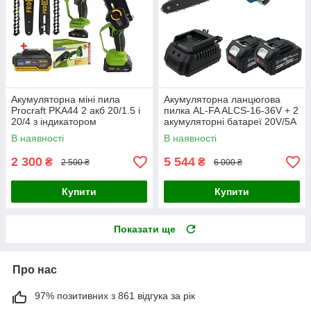
Акумуляторна міні пила
Акумуляторна ланцюгова
Procraft PKA44 2 акб 20/1.5 і
пилка AL-FA ALCS-16-36V + 2
20/4 з індикатором
акумуляторні батареї 20V/5A
+ зарядний пристрій
В наявності
В наявності
2 300
5 544
₴
₴
2 500 ₴
6 000 ₴
Купити
Купити
Показати ще
Про нас
97% позитивних з 861 відгука за рік