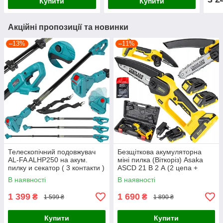
Купити
Купити
Акційні пропозиції та новинки
–13%
–11%
Телескопічний подовжувач
Безщіткова акумуляторна
AL-FA ALHP250 на акум.
міні пилка (Віткоріз) Asaka
пилку и секатор ( 3 контакти )
ASCD 21 В 2 А (2 цепа +
шина)
В наявності
В наявності
1 399
1 690
₴
₴
1 599 ₴
1 890 ₴
Купити
Купити