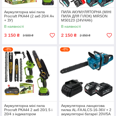
Акумуляторна міні пила
ПИЛА АКУМУЛЯТОРНА (МІНІ
Procraft PKA44 (2 акб 20/4 Ач
ПИЛА ДЛЯ ГІЛОК) MIRSON
+ ЗУ)
MS0123 (24V/4Ah)
В наявності
В наявності
3 150
2 150
₴
₴
3 500 ₴
2 350 ₴
–8%
–8%
Акумуляторна міні пила
Акумуляторна ланцюгова
Procraft PKA44 2 акб 20/1.5 і
пилка AL-FA ALCS-16-36V + 2
20/4 з індикатором
акумуляторні батареї 20V/5A