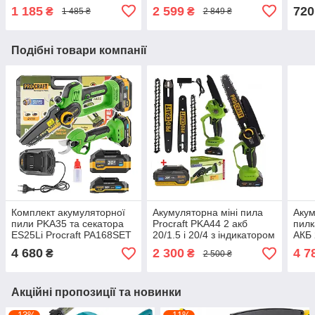
Procraft 2 шт 20 В / 4 Ам
1 185
2 599
720
₴
₴
1 485 ₴
2 849 ₴
Подібні товари компанії
Комплект акумуляторної
Акумуляторна міні пила
Акум
пили PKA35 та секатора
Procraft PKA44 2 акб
пилк
ES25Li Procraft PA168SET
20/1.5 і 20/4 з індикатором
АКБ 
(2 акб)
4 680
2 300
4 7
₴
₴
2 500 ₴
Акційні пропозиції та новинки