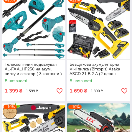
–13%
–11%
Телескопічний подовжувач
Безщіткова акумуляторна
AL-FA ALHP250 на акум.
міні пилка (Віткоріз) Asaka
пилку и секатор ( 3 контакти )
ASCD 21 В 2 А (2 цепа +
шина)
В наявності
В наявності
1 399
1 690
₴
₴
1 599 ₴
1 890 ₴
–10%
–10%