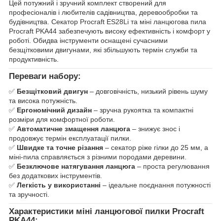
Цей потужний і зручний комплект створений для
професіоналів і любителів садівництва, деревообробки та
будівництва. Секатор Procraft ES28Li та міні ланцюгова пила
Procraft PKA44 забезпечують високу ефективність і комфорт у
роботі. Обидва інструменти оснащені сучасними
безщітковими двигунами, які збільшують термін служби та
продуктивність.
Переваги набору:
✅
Безщітковий двигун
– довговічність, низький рівень шуму
та висока потужність.
✅
Ергономічний дизайн
– зручна рукоятка та компактні
розміри для комфортної роботи.
✅
Автоматичне змащення ланцюга
– знижує знос і
продовжує термін експлуатації пилки.
✅
Швидке та точне різання
– секатор ріже гілки до 25 мм, а
міні-пила справляється з різними породами деревини.
✅
Безключове натягування ланцюга
– проста регулювання
без додаткових інструментів.
✅
Легкість у використанні
– ідеальне поєднання потужності
та зручності.
Характеристики міні ланцюгової пилки Procraft
PKA44: