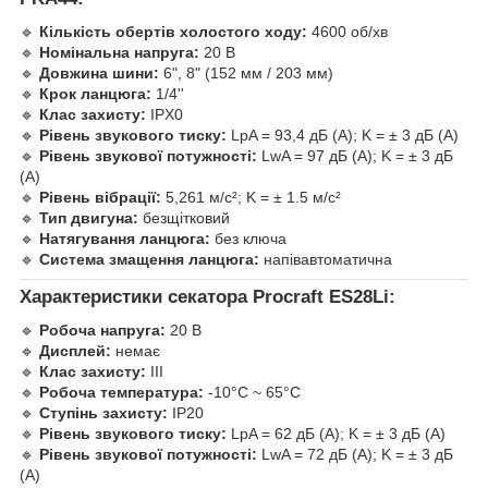
🔹
Кількість обертів холостого ходу:
4600 об/хв
🔹
Номінальна напруга:
20 В
🔹
Довжина шини:
6", 8" (152 мм / 203 мм)
🔹
Крок ланцюга:
1/4''
🔹
Клас захисту:
IPX0
🔹
Рівень звукового тиску:
LpA = 93,4 дБ (А); K = ± 3 дБ (А)
🔹
Рівень звукової потужності:
LwA = 97 дБ (А); K = ± 3 дБ
(А)
🔹
Рівень вібрації:
5,261 м/с²; K = ± 1.5 м/с²
🔹
Тип двигуна:
безщітковий
🔹
Натягування ланцюга:
без ключа
🔹
Система змащення ланцюга:
напівавтоматична
Характеристики секатора Procraft ES28Li:
🔹
Робоча напруга:
20 В
🔹
Дисплей:
немає
🔹
Клас захисту:
III
🔹
Робоча температура:
-10°C ~ 65°C
🔹
Ступінь захисту:
IP20
🔹
Рівень звукового тиску:
LpA = 62 дБ (А); K = ± 3 дБ (А)
🔹
Рівень звукової потужності:
LwA = 72 дБ (А); K = ± 3 дБ
(А)