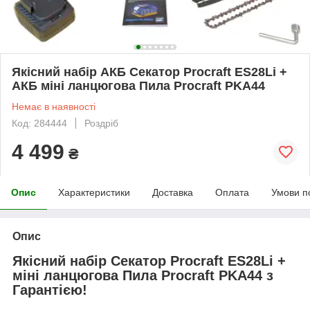
Якісний набір АКБ Секатор Procraft ES28Li +
АКБ міні ланцюгова Пила Procraft PKA44
Немає в наявності
Код: 284444
Роздріб
4 499
₴
Опис
Характеристики
Доставка
Оплата
Умови п
Опис
Якісний набір Секатор Procraft ES28Li +
міні ланцюгова Пила Procraft PKA44 з
Гарантією!