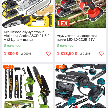
Безщіткова акумуляторна
міні пила Asaka ASCD 21 В 2
Акумуляторна ланцюгова
А (2 Цепа + шина)
пилка LEX LXCD2B-21V
В наявності
В наявності
1 800
1 813,50
₴
₴
2 000 ₴
2 015 ₴
–10%
–9%