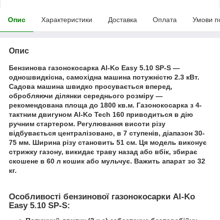
Опис
Характеристики
Доставка
Оплата
Умови п
Опис
Бензинова газонокосарка Al-Ko Easy 5.10 SP-S —
одношвидкісна, самохідна машина потужністю 2.3 кВт.
Садова машина швидко просувається вперед,
обробляючи ділянки середнього розміру —
рекомендована площа до 1800 кв.м. Газонокосарка з 4-
тактним двигуном Al-Ko Tech 160 приводиться в дію
ручним стартером. Регулювання висоти різу
відбувається централізовано, в 7 ступенів, діапазон 30-
75 мм. Ширина різу становить 51 см. Ця модель виконує
стрижку газону, викидає траву назад або вбік, збирає
скошене в 60 л кошик або мульчує. Важить апарат зо 32
кг.
Особливості бензинової газонокосарки Al-Ko
Easy 5.10 SP-S: