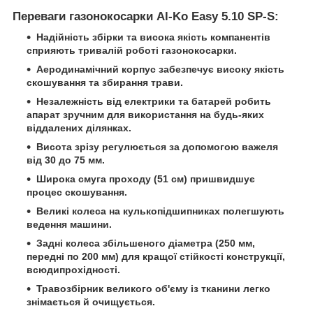
Переваги газонокосарки Al-Ko Easy 5.10 SP-S:
Надійність збірки та висока якість компанентів
сприяють тривалій роботі газонокосарки.
Аеродинамічний корпус забезпечує високу якість
скошування та збирання трави.
Незалежність від електрики та батарей робить
апарат зручним для використання на будь-яких
віддалених ділянках.
Висота зрізу регулюється за допомогою важеля
від 30 до 75 мм.
Широка смуга проходу (51 см) пришвидшує
процес скошування.
Великі колеса на кулькопідшипниках полегшують
ведення машини.
Задні колеса збільшеного діаметра (250 мм,
передні по 200 мм) для кращої стійкості конструкції,
всюдипрохідності.
Травозбірник великого об'єму із тканини легко
знімається й очищується.