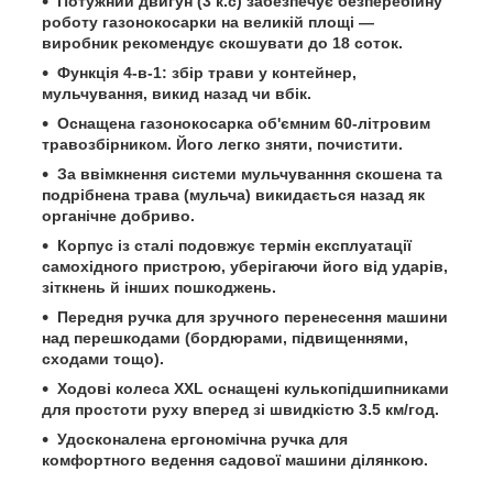
Потужний двигун (3 к.с) забезпечує безперебійну
роботу газонокосарки на великій площі —
виробник рекомендує скошувати до 18 соток.
Функція 4-в-1: збір трави у контейнер,
мульчування, викид назад чи вбік.
Оснащена газонокосарка об'ємним 60-літровим
травозбірником. Його легко зняти, почистити.
За ввімкнення системи мульчуванння скошена та
подрібнена трава (мульча) викидається назад як
органічне добриво.
Корпус із сталі подовжує термін експлуатації
самохідного пристрою, уберігаючи його від ударів,
зіткнень й інших пошкоджень.
Передня ручка для зручного перенесення машини
над перешкодами (бордюрами, підвищеннями,
сходами тощо).
Ходові колеса XXL оснащені кулькопідшипниками
для простоти руху вперед зі швидкістю 3.5 км/год.
Удосконалена ергономічна ручка для
комфортного ведення садової машини ділянкою.