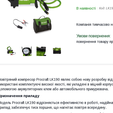
В наявності
Код:
LK1
Компанія тимчасово 
повернення товару п
овітряний компресор Procraft LK190 являє собою нову розробку ві
икористані комплектуючі високої якості, які укладені в міцний корп
опомогою акумуляторних клем або автомобільного прикурювача.
Призначення приладу
одель Procraft LK190 відрізняється ефективністю в роботі, надійна
рилад забезпечує тиск поршня, що нагнітає повітря всередину.