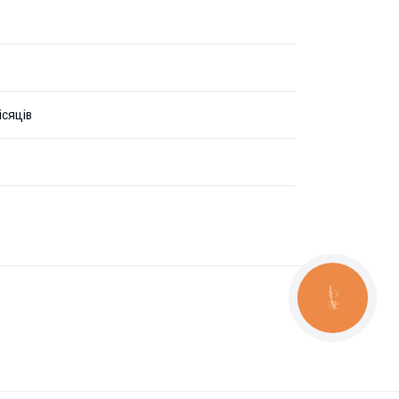
ісяців
КНОПКА
ЗВ'ЯЗКУ