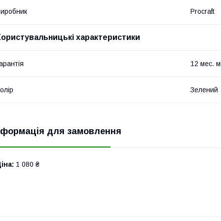
иробник
Procraft
Користувальницькі характеристики
арантія
12 мес. м
олір
Зелений
нформація для замовлення
іна:
1 080 ₴