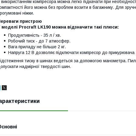
 використанням компресора можна легко підкачати при необхідності
омпактності його можна без проблем возити в багажнику. Для зру
рогумовані ніжки.
Переваги пристрою
 моделі Procraft LK190 можна відзначити такі плюси:
Продуктивність - 35 л / хв.
Робочий тиск - до 7 атмосфер.
Вага приладу не більше 2 кг.
Напруга 12 В дозволяє підключати компресор до прикурювача 
ідстеження тиску в шинах ведеться за допомогою манометра. Пил
опускати надмірної твердості шин.
арактеристики
Основні