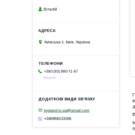
Віталій
Київська 1, Київ, Україна
+380 (93) 880-71-67
Віталій
П
в
д
bigland.in.ua@gmail.com
+380956133091
М
п