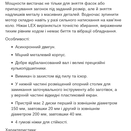
Мощности вистачає не тільки для зняття фасок або
припасування загонок під заданий розмір, але й зняття
надлишків металу з масивних деталей. Водночас зупинити
мотор складно навіть у разі сильного натискання на кам'яне
коло. Ніжак LEX вирізняється точністю збирання, вираженим
тихим рівним ходом і немає биття та вібрації обладнання.
Особливості:
Асинхронний двигун.
Міцний металевий корпус.
Добре відбалансований вал і великі прецизійні
кулькопідшипники.
Вимикач із захистом від пилу та іскор.
У нижній частині розміщений опорний столик для
замикання заточувального інструменту або заготівок, а
у верхній частині відкидні пластиковий екран.
Пристрій має 2 диски перший із зовнішнім діаметром
150 мм, завтовшки 20 мм і другий із зовнішнім
діаметром 200 мм, завтовшки 40 мм.
4 гумові ніжки для стійкості.
Характеристики: