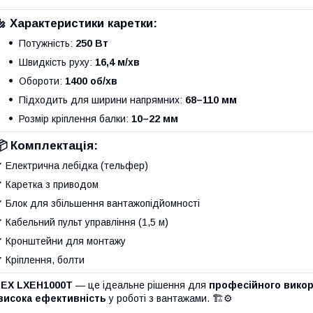
🔩
Характеристики каретки:
Потужність:
250 Вт
Швидкість руху:
16,4 м/хв
Обороти:
1400 об/хв
Підходить для ширини напрямних:
68–110 мм
Розмір кріплення балки:
10–22 мм
📦
Комплектація:
 Електрична лебідка (тельфер)
 Каретка з приводом
 Блок для збільшення вантажопідйомності
 Кабельний пульт управління (1,5 м)
 Кронштейни для монтажу
 Кріплення, болти
LEX LXEH1000T
— це ідеальне рішення для
професійного вико
висока ефективність
у роботі з вантажами. 🏗️⚙️