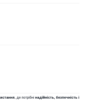
ристання
, де потрібні
надійність, безпечність і