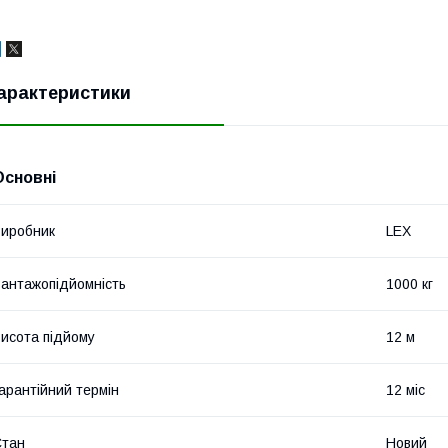
арактеристики
Основні
иробник
LEX
антажопідйомність
1000 кг
исота підйому
12 м
арантійний термін
12 міс
Стан
Новий