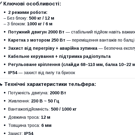
✅
Ключові особливості:
2 режими роботи:
– Без блоку:
500 кг / 12 м
– З блоком:
1000 кг / 6 м
Потужний двигун 2000 Вт
— стабільний підйом навіть важких
Каретка з мотором 250 Вт
— переміщення вантажів по балці
Захист від перегріву + аварійна зупинка
— безпечна експл
Кабельне керування + підтримка радіопульта
Регульоване кріплення (слайди 68–110 мм, балка 10–22 
IP54
— захист від пилу та бризок
🔧
Технічні характеристики тельфера:
Потужність двигуна:
2000 Вт
Живлення:
230 В ~ 50 Гц
Вантажопідйомність:
500 / 1000 кг
Довжина троса:
12 м
Товщина троса:
6 мм
Захист:
IP54