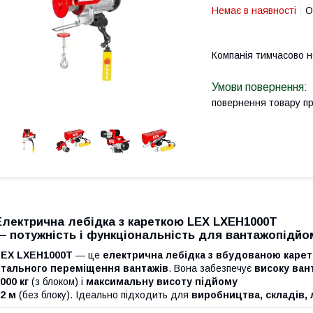
Немає в наявності
О
Компанія тимчасово 
повернення товару п
Електрична лебідка з кареткою LEX LXEH1000T
— потужність і функціональність для вантажопідйо
LEX LXEH1000T
— це
електрична лебідка з вбудованою каре
нтального переміщення вантажів
. Вона забезпечує
високу ван
000 кг
(з блоком) і
максимальну висоту підйому
2 м
(без блоку). Ідеально підходить для
виробництва, складів, 