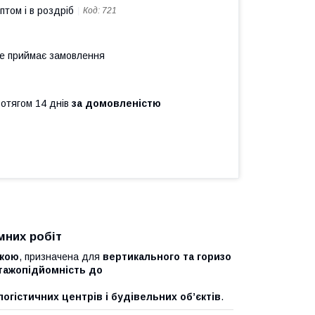
птом і в роздріб
Код:
721
не приймає замовлення
ротягом 14 днів
за домовленістю
мних робіт
ткою
, призначена для
вертикального та горизо
тажопідйомність до
логістичних центрів і будівельних об’єктів
.