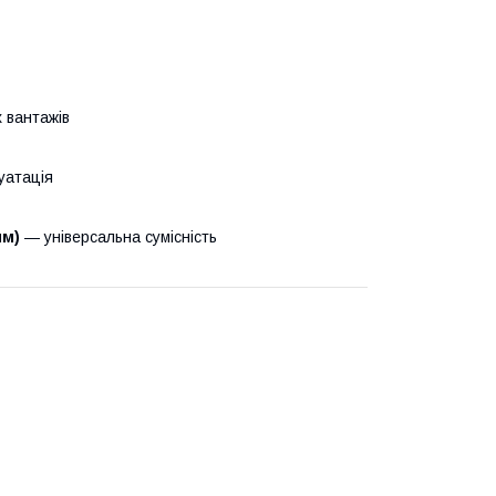
 вантажів
уатація
мм)
— універсальна сумісність