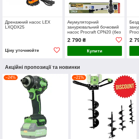
Дренажний насос LEX
Акумуляторний
Безд
LXQDX25
занурювальний бочковий
зану
насос Procraft CPN20 (без
Proc
акб та зп)
та з
2 790
2 7
₴
Ціну уточнюйте
Купити
Акційні пропозиції та новинки
–24%
–21%