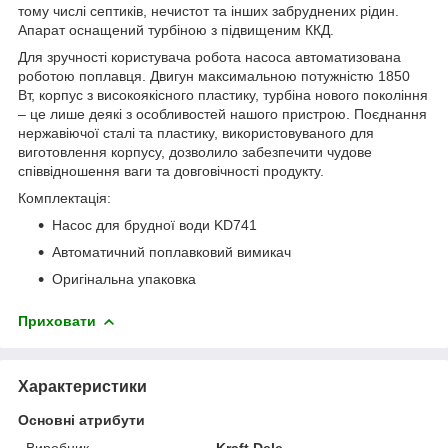
тому числі септиків, нечистот та інших забруднених рідин.
Апарат оснащений турбіною з підвищеним ККД.
Для зручності користувача робота насоса автоматизована
роботою поплавця. Двигун максимальною потужністю 1850
Вт, корпус з високоякісного пластику, турбіна нового покоління
– це лише деякі з особливостей нашого пристрою. Поєднання
нержавіючої сталі та пластику, використовуваного для
виготовлення корпусу, дозволило забезпечити чудове
співвідношення ваги та довговічності продукту.
Комплектація:
Насос для брудної води KD741
Автоматичний поплавковий вимикач
Оригінальна упаковка
Приховати
Характеристики
Основні атрибути
Виробник
Kraft Dele