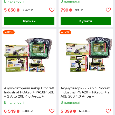
В наявності
В наявності
5 850
799
₴
₴
7 425 ₴
999 ₴
Купити
Купити
–18%
–17%
Акумуляторний набір Procraft
Акумуляторний набір Procraft
Industrial PGA20 + PA18ProBL
Industrial PGA20 + PA20Li + 2
+ 2 АКБ 20В 4.0 А·год +
АКБ 20В 4.0 А·год +
Зарядний пристрій
Зарядний пристрій
В наявності
В наявності
Charger20/1 Eco + Сумка
Charger20/1 Eco + Сумка
BG500
BG500
6 549
5 399
₴
₴
8 000 ₴
6 500 ₴