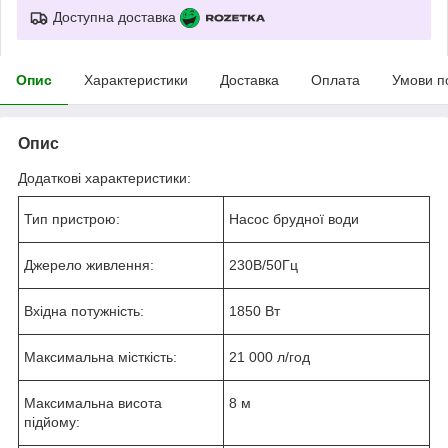
Доступна доставка
Опис
Характеристики
Доставка
Оплата
Умови п
Опис
Додаткові характеристики:
Тип пристрою:
Насос брудної води
Джерело живлення:
230В/50Гц
Вхідна потужність:
1850 Вт
Максимальна місткість:
21 000 л/год
Максимальна висота
8 м
підйому: