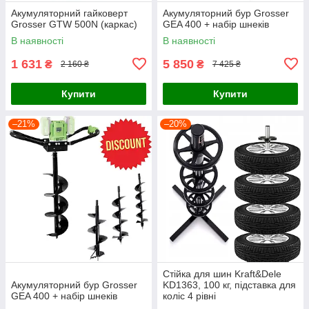
Акумуляторний гайковерт
Акумуляторний бур Grosser
Grosser GTW 500N (каркас)
GEA 400 + набір шнеків
В наявності
В наявності
1 631
5 850
₴
₴
2 160 ₴
7 425 ₴
Купити
Купити
–21%
–20%
Стійка для шин Kraft&Dele
Акумуляторний бур Grosser
KD1363, 100 кг, підставка для
GEA 400 + набір шнеків
коліс 4 рівні