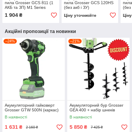
пила Grosser GCS 811 (1
пила Grosser GCS 120HS
пила
АКБ та ЗП) M1 Series
(без акб і ЗУ)
(без 
1 904
₴
Ціну уточнюйте
Цін
Акційні пропозиції та новинки
–24%
–21%
Акумуляторний гайковерт
Акумуляторний бур Grosser
Grosser GTW 500N (каркас)
GEA 400 + набір шнеків
В наявності
В наявності
1 631
5 850
₴
₴
2 160 ₴
7 425 ₴