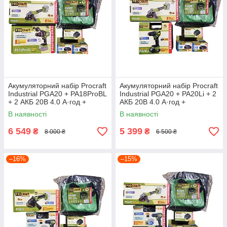
Акумуляторний набір Procraft
Акумуляторний набір Procraft
Industrial PGA20 + PA18ProBL
Industrial PGA20 + PA20Li + 2
+ 2 АКБ 20В 4.0 А·год +
АКБ 20В 4.0 А·год +
Зарядний пристрій
Зарядний пристрій
В наявності
В наявності
Charger20/1 Eco + Сумка
Charger20/1 Eco + Сумка
BG500
BG500
6 549
5 399
₴
₴
8 000 ₴
6 500 ₴
–16%
–15%