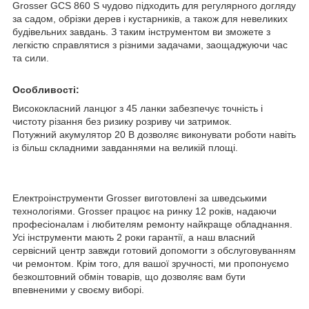
Grosser GCS 860 S чудово підходить для регулярного догляду
за садом, обрізки дерев і кустарників, а також для невеликих
будівельних завдань. З таким інструментом ви зможете з
легкістю справлятися з різними задачами, заощаджуючи час
та сили.
Особливості:
Висококласний ланцюг з 45 ланки забезпечує точність і
чистоту різання без ризику розриву чи затримок.
Потужний акумулятор 20 В дозволяє виконувати роботи навіть
із більш складними завданнями на великій площі.
Електроінструменти Grosser виготовлені за шведськими
технологіями. Grosser працює на ринку 12 років, надаючи
професіоналам і любителям ремонту найкраще обладнання.
Усі інструменти мають 2 роки гарантії, а наш власний
сервісний центр завжди готовий допомогти з обслуговуванням
чи ремонтом. Крім того, для вашої зручності, ми пропонуємо
безкоштовний обмін товарів, що дозволяє вам бути
впевненими у своєму виборі.