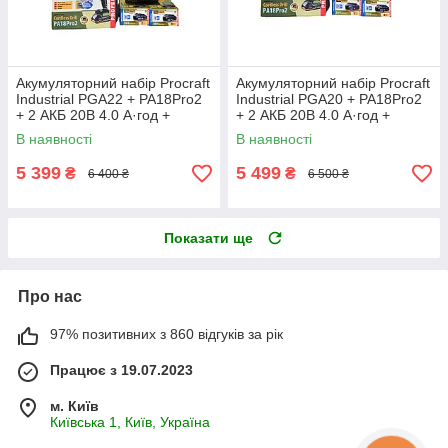
Акумуляторний набір Procraft
Акумуляторний набір Procraft
Industrial PGA22 + PA18Pro2
Industrial PGA20 + PA18Pro2
+ 2 АКБ 20В 4.0 А·год +
+ 2 АКБ 20В 4.0 А·год +
Зарядний пристрій
Зарядний пристрій
В наявності
В наявності
Charger20/1 Eco + Сумка
Charger20/1 Eco + Сумка
BG500
BG500
5 399
5 499
₴
₴
6 400 ₴
6 500 ₴
Показати ще
Про нас
97% позитивних з 860 відгуків за рік
Працює з 19.07.2023
м. Київ
Київська 1, Київ, Україна