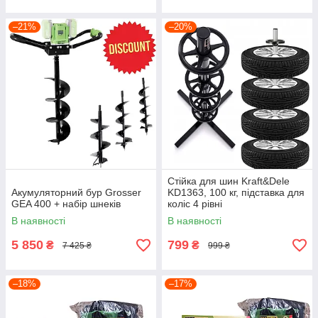
–21%
–20%
Стійка для шин Kraft&Dele
Акумуляторний бур Grosser
KD1363, 100 кг, підставка для
GEA 400 + набір шнеків
коліс 4 рівні
В наявності
В наявності
5 850
799
₴
₴
7 425 ₴
999 ₴
–18%
–17%