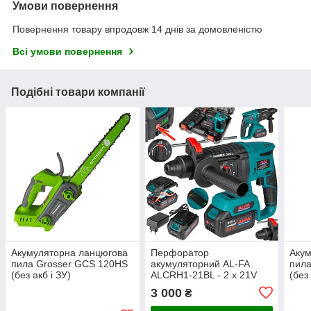
Умови повернення
Повернення товару впродовж 14 днів за домовленістю
Всі умови повернення
Подібні товари компанії
Акумуляторна ланцюгова
Перфоратор
Акум
пила Grosser GCS 120HS
акумуляторний AL-FA
пила
(без акб і ЗУ)
ALCRH1-21BL - 2 x 21V
(без 
4.0Ah Li-ion АКБ + ЗУ
3 000
₴