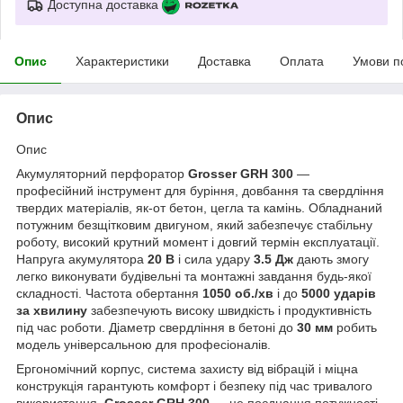
Доступна доставка
Опис
Характеристики
Доставка
Оплата
Умови п
Опис
Опис
Акумуляторний перфоратор
Grosser GRH 300
—
професійний інструмент для буріння, довбання та свердління
твердих матеріалів, як-от бетон, цегла та камінь. Обладнаний
потужним безщітковим двигуном, який забезпечує стабільну
роботу, високий крутний момент і довгий термін експлуатації.
Напруга акумулятора
20 В
і сила удару
3.5 Дж
дають змогу
легко виконувати будівельні та монтажні завдання будь-якої
складності. Частота обертання
1050 об./хв
і до
5000 ударів
за хвилину
забезпечують високу швидкість і продуктивність
під час роботи. Діаметр свердління в бетоні до
30 мм
робить
модель універсальною для професіоналів.
Ергономічний корпус, система захисту від вібрацій і міцна
конструкція гарантують комфорт і безпеку під час тривалого
використання.
Grosser GRH 300
— це поєднання потужності,