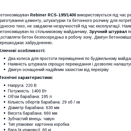
етонозмішувач
Rebiner RCS-195/1400
використовується під час 
риготування цементу, штукатурки та бетонного розчину для потре
ідносно тихо, не завдаючи незручностей під час експлуатації. Ная
етонозмішувач по стільниковому майданчику.
Зручний штурвал
п
оставляти бетон безпосередньо в робочу зону. Двигун бетономіша
ерешкоджає забрудненню.
Ключові особливості:
Два колеса для простоти переміщення по будівельному майда
Наявність штурвала спрощує перекидання і дозволяє налаштув
Двигун оснащений надійним захистом від перегріву
Технічні характеристики:
Напруга: 220 В
Потужність: 1400 Вт
Об'єм барабана: 195 л
Кількість обертів барабана: 29 об / хв
Діаметр барабана: 630 мм
Висота барабана: 660 мм
Зубчастий вінець: чавун
Тип упаковки: картонна коробка
Вага (в упаковці): 60 кг