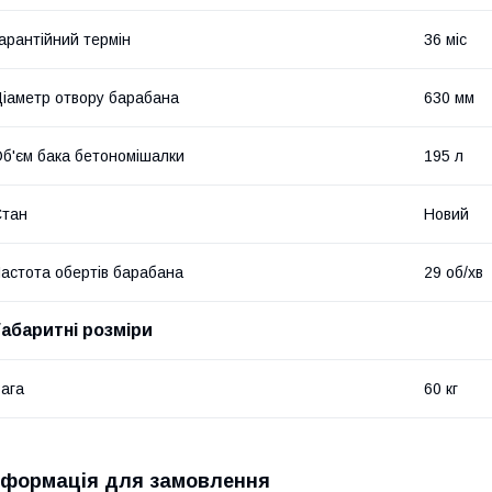
арантійний термін
36 міс
іаметр отвору барабана
630 мм
б'єм бака бетономішалки
195 л
Стан
Новий
астота обертів барабана
29 об/хв
Габаритні розміри
ага
60 кг
нформація для замовлення