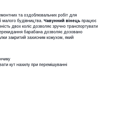
ремонтних та оздоблювальних робіт для
б малого будівництва.
Чавунний вінець
працює
вність двох коліс дозволяє зручно транспортувати
ерекидання барабана дозволяє дозовано
лки закритий захисним кожухом, який
нчику
ати кут нахилу при перемішуванні