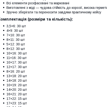
Всі елементи розфасовані та марковані
Виготовлені з міді — чудова стійкість до корозії, висока гермет
Зручно зберігати та переносити завдяки практичному кейсу
Комплектація (розміри та кількість):
3,5×6: 30 шт
4×9: 30 шт
7×10: 30 шт
8×11: 30 шт
5×12: 30 шт
8×12: 30 шт
10×16: 30 шт
11×16: 30 шт
10×17: 30 шт
12×17: 30 шт
8×16: 20 шт
13×18: 20 шт
14×18: 20 шт
10×19: 20 шт
14×20: 20 шт
16×21: 20 шт
17×22: 15 шт
17×23: 15 шт