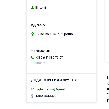
Віталій
Київська 1, Київ, Україна
+380 (93) 880-71-67
Віталій
У
п
bigland.in.ua@gmail.com
у
+380956133091