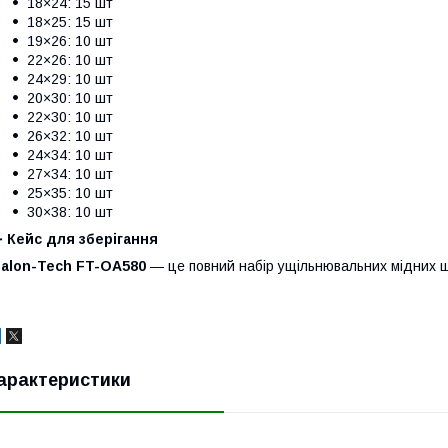
18×24: 15 шт
18×25: 15 шт
19×26: 10 шт
22×26: 10 шт
24×29: 10 шт
20×30: 10 шт
22×30: 10 шт
26×32: 10 шт
24×34: 10 шт
27×34: 10 шт
25×35: 10 шт
30×38: 10 шт
➕
Кейс для зберігання
Falon-Tech FT-OA580
— це повний набір ущільнювальних мідних ш
арактеристики