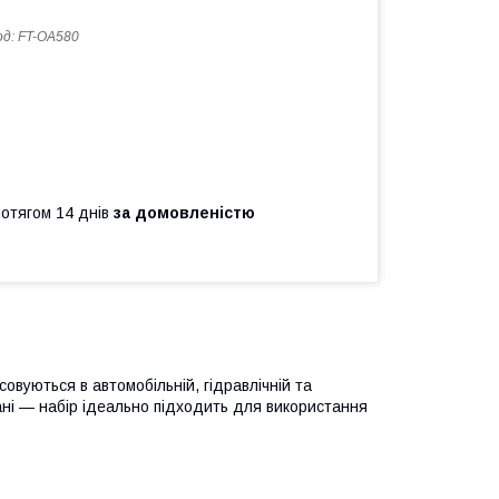
од:
FT-OA580
ротягом 14 днів
за домовленістю
овуються в автомобільній, гідравлічній та
сані — набір ідеально підходить для використання