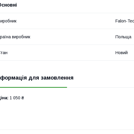
Основні
иробник
Falon-Te
раїна виробник
Польща
Стан
Новий
нформація для замовлення
іна:
1 050 ₴