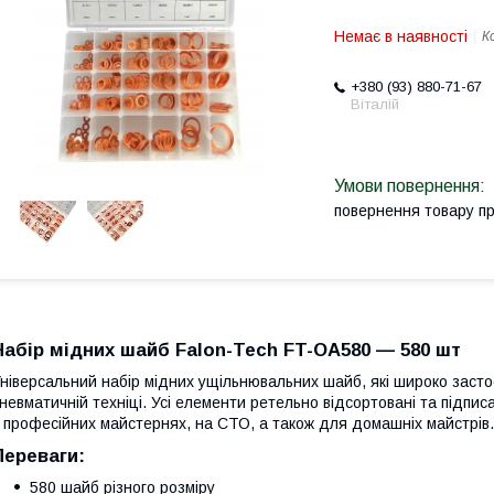
Немає в наявності
К
+380 (93) 880-71-67
Віталій
повернення товару п
Набір мідних шайб Falon-Tech FT-OA580 — 580 шт
ніверсальний набір мідних ущільнювальних шайб, які широко застос
невматичній техніці. Усі елементи ретельно відсортовані та підпи
 професійних майстернях, на СТО, а також для домашніх майстрів.
Переваги:
580 шайб різного розміру