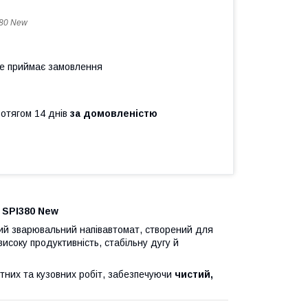
80 New
не приймає замовлення
ротягом 14 днів
за домовленістю
l SPI380 New
ий зварювальний напівавтомат, створений для
исоку продуктивність, стабільну дугу й
тних та кузовних робіт, забезпечуючи
чистий,