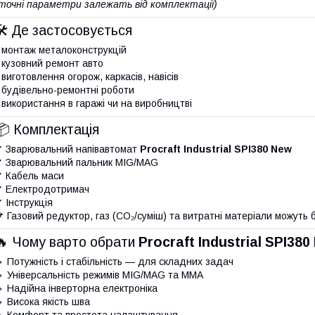
точні параметри залежать від комплектації)
🛠 Де застосовується
 монтаж металоконструкцій
 кузовний ремонт авто
 виготовлення огорож, каркасів, навісів
 будівельно-ремонтні роботи
 використання в гаражі чи на виробництві
📦 Комплектація
 Зварювальний напівавтомат
Procraft Industrial SPI380 New
 Зварювальний пальник MIG/MAG
 Кабель маси
 Електродотримач
 Інструкція
 Газовий редуктор, газ (CO₂/суміш) та витратні матеріали можуть 
🔥 Чому варто обрати
Procraft Industrial SPI38
 Потужність і стабільність — для складних задач
 Універсальність режимів MIG/MAG та MMA
 Надійна інверторна електроніка
 Висока якість шва
 Комфорт та простота налаштування