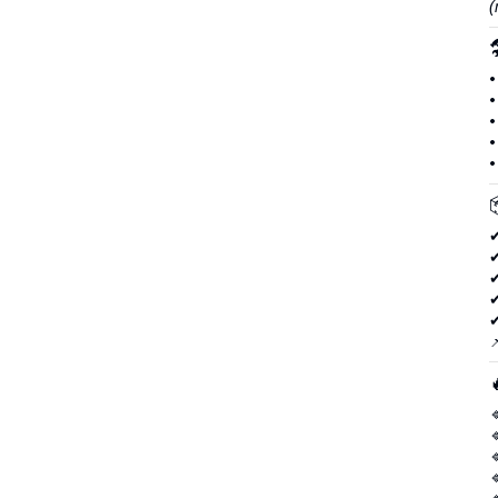
(
•
•
•
•
•
✔
✔
✔
✔
✔





