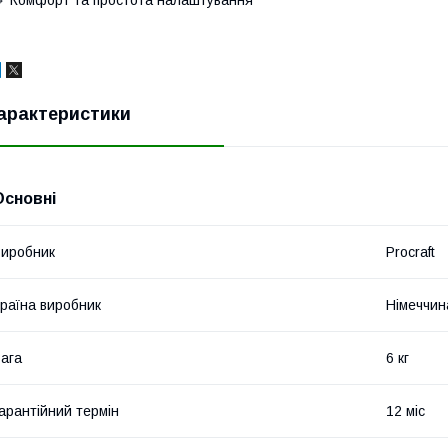
арактеристики
Основні
иробник
Procraft
раїна виробник
Німеччин
ага
6 кг
арантійний термін
12 міс