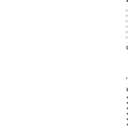
✅
✅
✅
✅
✅
✅
*





