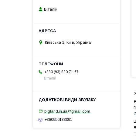
Віталій
Київська 1, Київ, Україна
+380 (93) 880-71-67
Віталій
P
п
bigland.in.ua@gmail.com
е
+380956133091
Ц