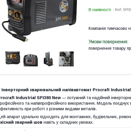
В наявності
Код:
SPI3
Компанія тимчасово 
повернення товару п
⚡ Інверторний зварювальний напівавтомат
Procraft Industria
rocraft Industrial SPI380 New
— потужний та надійний інверторн
рофесійного та напівпрофесійного використання. Модель поєднує в
фективність при роботі з різними видами металів.
ей апарат ідеально підходить для монтажних, будівельних, ремон
якісний зварний шов
навіть у складних умовах.