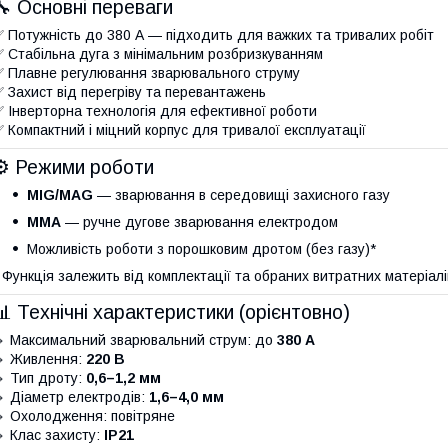
🔧 Основні переваги
 Потужність до 380 А — підходить для важких та тривалих робіт
 Стабільна дуга з мінімальним розбризкуванням
 Плавне регулювання зварювального струму
 Захист від перегріву та перевантажень
 Інверторна технологія для ефективної роботи
 Компактний і міцний корпус для тривалої експлуатації
⚙️ Режими роботи
MIG/MAG
— зварювання в середовищі захисного газу
MMA
— ручне дугове зварювання електродом
Можливість роботи з порошковим дротом (без газу)*
 Функція залежить від комплектації та обраних витратних матеріалі
📊 Технічні характеристики (орієнтовно)
 Максимальний зварювальний струм: до
380 А
 Живлення:
220 В
 Тип дроту:
0,6–1,2 мм
 Діаметр електродів:
1,6–4,0 мм
 Охолодження: повітряне
 Клас захисту:
IP21