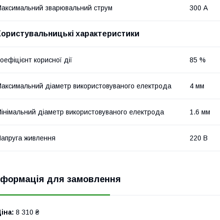
аксимальний зварювальний струм
300 А
Користувальницькі характеристики
оефіцієнт корисної дії
85 %
аксимальний діаметр використовуваного електрода
4 мм
інімальний діаметр використовуваного електрода
1.6 мм
апруга живлення
220 В
нформація для замовлення
іна:
8 310 ₴