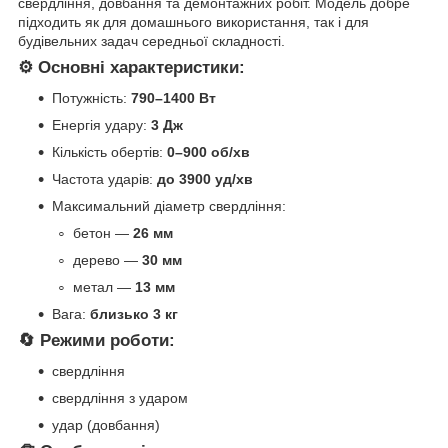
свердління, довбання та демонтажних робіт. Модель добре
підходить як для домашнього використання, так і для
будівельних задач середньої складності.
⚙️ Основні характеристики:
Потужність:
790–1400 Вт
Енергія удару:
3 Дж
Кількість обертів:
0–900 об/хв
Частота ударів:
до 3900 уд/хв
Максимальний діаметр свердління:
бетон —
26 мм
дерево —
30 мм
метал —
13 мм
Вага:
близько 3 кг
🔄 Режими роботи:
свердління
свердління з ударом
удар (довбання)