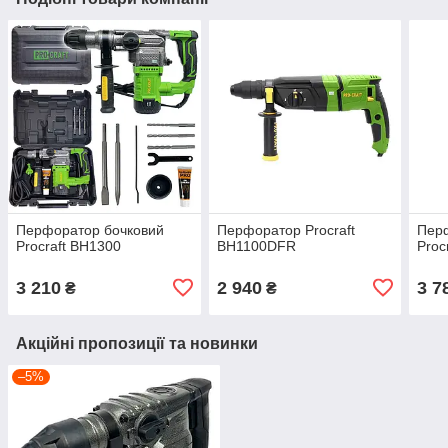
Перфоратор бочковий
Перфоратор Procraft
Пер
Procraft BH1300
BH1100DFR
Proc
3 210
2 940
3 7
₴
₴
Акційні пропозиції та новинки
–5%