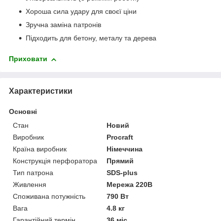
Хороша сила удару для своєї ціни
Зручна заміна патронів
Підходить для бетону, металу та дерева
Приховати
Характеристики
Основні
Стан
Новий
Виробник
Procraft
Країна виробник
Німеччина
Конструкція перфоратора
Прямий
Тип патрона
SDS-plus
Живлення
Мережа 220В
Споживана потужність
790 Вт
Вага
4.8 кг
Гарантійний термін
36 міс